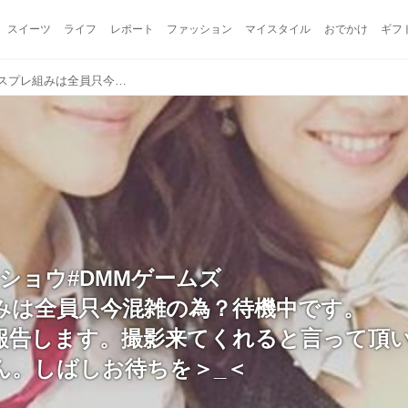
スイーツ
ライフ
レポート
ファッション
マイスタイル
おでかけ
ギフ
#東京ゲームショウ#DMMゲームズ コスプレ組みは全員只今混雑の為？待機中です。 分かり次第報告します。撮影来てくれると言って頂いた方、申し訳ありません。しばしお待ちを＞_＜
ショウ#DMMゲームズ
みは全員只今混雑の為？待機中です。
報告します。撮影来てくれると言って頂
ん。しばしお待ちを＞_＜