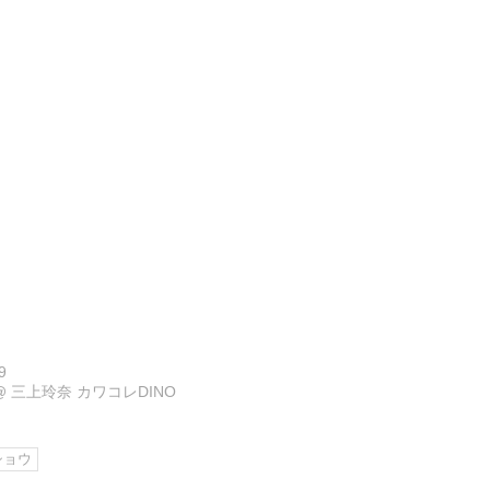
9
@
三上玲奈 カワコレDINO
ショウ