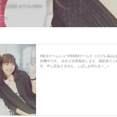
9
@
三上玲奈 カワコレDINO
ショウ
#東京ゲームショウ#DMMゲームズ コスプレ組み
待機中です。 分かり次第報告します。撮影来てく
方、申し訳ありません。しばしお待ちを＞_＜