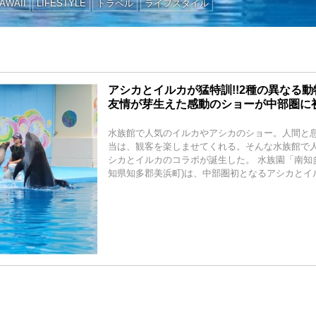
AWAII
LIFESTYLE
トラベル
ライフスタイル
アシカとイルカが猛特訓!!2種の異なる
友情が芽生えた感動のショーが中部圏に
水族館で人気のイルカやアシカのショー。人間と
当は、観客を楽しませてくれる。そんな水族館で
シカとイルカのコラボが誕生した。 水族園「南知
知県知多郡美浜町)は、中部圏初となるアシカとイル