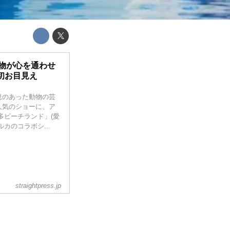
動物が心を通わせ
初お目見え
息のあった動物の芸
人気のショーに、ア
多ビーチランド」(愛
カのコラボシ...
straightpress.jp