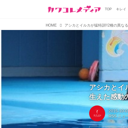
TOP
キレイ
HOME
アシカとイ
生えた感動
2015-10-0
RSS ニ