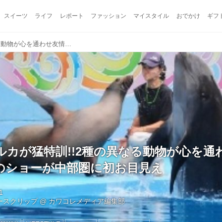
スイーツ
ライフ
レポート
ファッション
マイスタイル
おでかけ
ギフ
アシカとイルカが猛特訓!!2種の異なる動物が心を通わせ友情が芽生えた感動のショーが中部圏に初お目見え
ルカが猛特訓!!2種の異なる動物が心を通
のショーが中部圏に初お目見え
1
ュースクリップ
@
カワコレメディア編集部