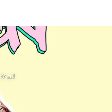
ト
シュ!