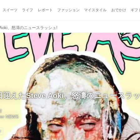
スイーツ
ライフ
レポート
ファッション
マイスタイル
おでかけ
ギフ
 Aoki、怒濤のニュースラッシュ!
迎えたSteve Aoki、怒濤のニュースラッ
2
lyer NEWS
r