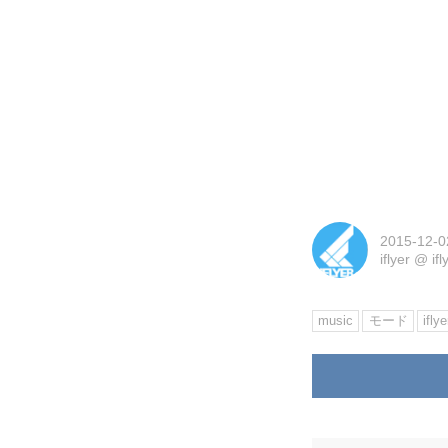
2015-12-0
iflyer
@
if
music
モード
iflye