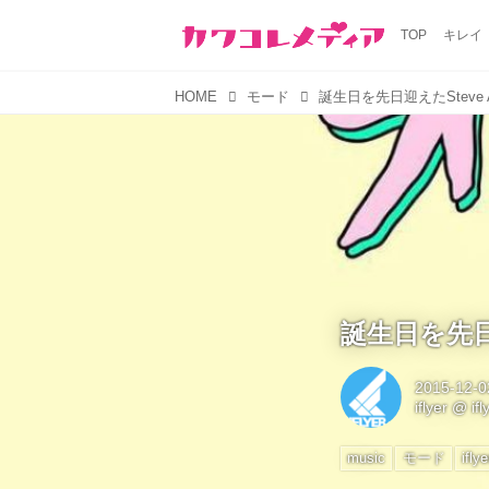
TOP
キレイ
HOME
モード
誕生日を先日迎えたSteve
誕生日を先日
2015-12-0
iflyer
@
if
music
モード
iflye