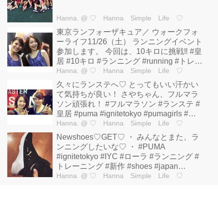
Hanna.
@ ♡ Hanna Simple Life ♡
東京ランフォーザキュア／ ウォークフォ
ーライフ11/26（土） ランニングイベント
参加します。 今回は、10キロに挑戦‼︎ #皇
居 #10キロ #ランニング #running #トレー
ニング開始 #トレーニング #ignitetokyo
Hanna.
@ ♡ Hanna Simple Life ♡
久々にランステへ♡ とってもいい汗かい
て気持ちが良い！ さやちゃん、フルマラ
ソン頑張れ！ #フルマラソン #ランステ #
皇居 #puma #ignitetokyo #pumagirls #ア
クアラインフルマラソン #アクアライン
Hanna.
@ ♡ Hanna Simple Life ♡
Newshoes♡GET♡ ・ みんなとまた、ラ
ンニングしたいな♡ ・ #PUMA
#ignitetokyo #IYC #ローラ #ランニング #
トレーニング #新作 #shoes #japan
#fashion
Hanna.
@ ♡ Hanna Simple Life ♡