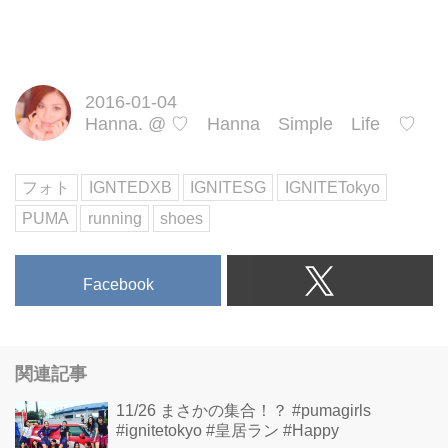
2016-01-04
Hanna.
@
♡ Hanna Simple Life ♡
フォト
IGNTEDXB
IGNITESG
IGNITETokyo
PUMA
running
shoes
Facebook
関連記事
11/26 まさかの集合！？ #pumagirls
#ignitetokyo #皇居ラン #Happy