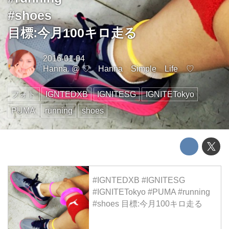
#shoes
目標:今月100キロ走る
2016-01-04
Hanna.
@
♡ Hanna Simple Life ♡
フォト
IGNTEDXB
IGNITESG
IGNITETokyo
PUMA
running
shoes
#IGNTEDXB #IGNITESG
#IGNITETokyo #PUMA #running
#shoes 目標:今月100キロ走る