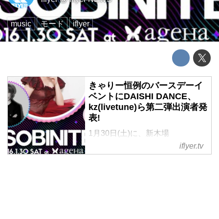
music
モード
iflyer
きゃりー恒例のバースデーイ
ベントにDAISHI DANCE、
kz(livetune)ら第二弾出演者発
表!
1月30日(土)に、新木場
ageHa/STUDIO COASTにて開催
iflyer.tv
される、一年に一回のスペシャル
イベント「ASOBINITE!!! -KYARY
PAMYU PAMYU BIRTHDAY
SPECIAL-」の出演アーティスト
が追加発表された。