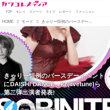
TOP
キレイ
スイーツ
ライフ
レポート
ファッション
HOME
モード
きゃりー恒例のバースデーイベントにDAISHI DANCE、kz(livetune)ら第二弾出演者発表!
きゃりー恒例のバースデーイベント
にDAISHI DANCE、kz(livetune)ら
第二弾出演者発表!
2016-01-06
iflyer
@
iflyer NEWS