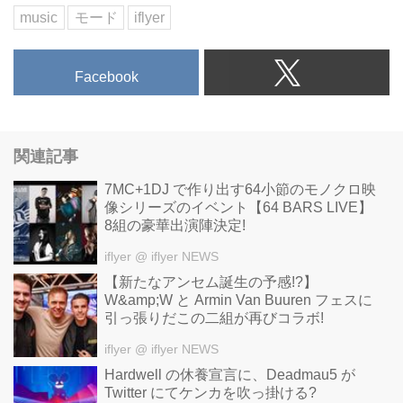
music
モード
iflyer
Facebook
関連記事
7MC+1DJ で作り出す64小節のモノクロ映
像シリーズのイベント【64 BARS LIVE】
8組の豪華出演陣決定!
iflyer
@ iflyer NEWS
【新たなアンセム誕生の予感!?】
W&amp;W と Armin Van Buuren フェスに
引っ張りだこの二組が再びコラボ!
iflyer
@ iflyer NEWS
Hardwell の休養宣言に、Deadmau5 が
Twitter にてケンカを吹っ掛ける?