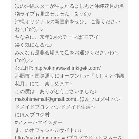
次の沖縄スターが生まれるよしもと沖縄花月の名
物ライブも見逃せません！(≧▽≦)♪
沖縄オリジナルの新喜劇をぜひ、 ご覧ください
ね＼(^o^)／♪
ちなみに、来年1月のテーマは“モアイ”
凄く気になるね♪
みんなも是非会場まで足をお運びくださいね＼
(^o^)／♪
公式HP:
http://okinawa-shinkigeki.com/
那覇市・国際通りにオープンした「よしもと沖縄
花月」にて、楽しめます♪
この度は、ありがとうございました♪
makohimemail@gmail.comにほんブログ村 ハン
ドメイドブログ ハンドメイド生活へ
にほんブログ村
#アメーバマイスター
まこのオフィシャルサイト↓↓↓
http://makohime.dino.vc/ブログでドットマネーを