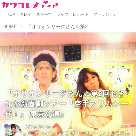
TOP
キレイ
スイーツ
ライフ
レポート
ファッション
HOME
『オリオンリーグさん☆第2回おきなわ新喜劇ツアー『空手フリムン一代！』 東京公演』
『オリオンリーグさん☆第2回おき
なわ新喜劇ツアー『空手フリムン一
代！』 東京公演』
2016-01-10
トールペイントまこ
@
トールペイントまこのカ