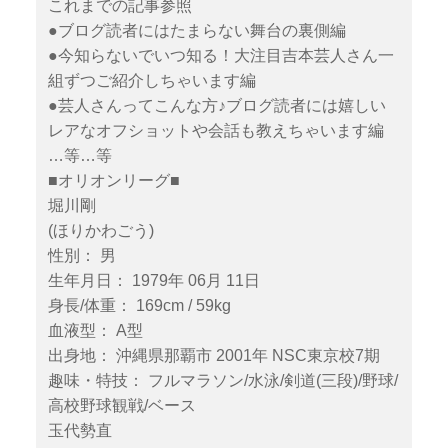
これまでの記事参照
●ブログ読者にはたまらない舞台の裏側編
●今知らないでいつ知る！大注目吉本芸人さん一
組ずつご紹介しちゃいます編
●芸人さんってこんな方♪ブログ読者には嬉しい
レアなオフショットや会話も教えちゃいます編
…等…等
■オリオンリーグ■
堀川剛
(ほりかわごう)
性別： 男
生年月日： 1979年 06月 11日
身長/体重： 169cm / 59kg
血液型： A型
出身地： 沖縄県那覇市 2001年 NSC東京校7期
趣味・特技： フルマラソン/水泳/剣道(三段)/野球/
高校野球観戦/ベース
玉代勢直