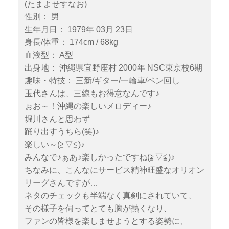
(たまよせすなお)
性別： 男
生年月日： 1979年 03月 23日
身長/体重： 174cm / 68kg
血液型： A型
出身地： 沖縄県宜野座村 2000年 NSC東京校6期
趣味・特技： 三新/ギター/一輪車/ペン回し
玉代さんは、三線もお得意なんです♪
ぉお～！沖縄の楽しいメロディー♪
堀川さんと思わず
踊り出すうちら(笑)♪
楽しい～(≧▽≦)♪
みんなで♪ぁあ♪楽しかったですね(≧▽≦)♪
ちなみに、こんなにサービス精神旺盛なオリオン
リーグさんですが…
ネタのチェックも半端なく真剣にされていて、
その様子を伺ってとても胸が熱くなり、
ファンの皆様を楽しませようとする姿勢に、