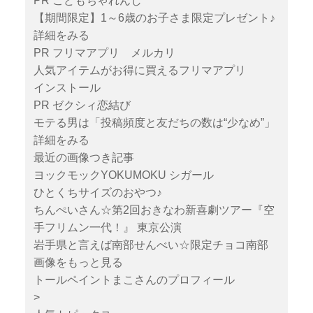
PR こどもちゃれんじ
【期間限定】1～6歳のお子さま限定プレゼント♪
詳細をみる
PR フリマアプリ メルカリ
人気アイテムがお得に買えるフリマアプリ
インストール
PR ゼクシィ恋結び
モテる男は「投稿頻度と友だちの数は“少なめ”」
詳細をみる
最近の画像つき記事
ヨックモックYOKUMOKU シガール
ひとくちサイズのおやつ♪
ちんぺいさん☆第2回おきなわ新喜劇ツアー『空
手フリムン一代！』 東京公演
岩手県と言えば南部せんべい☆限定チョコ南部
画像をもっと見る
トールペイントまこさんのプロフィール
>