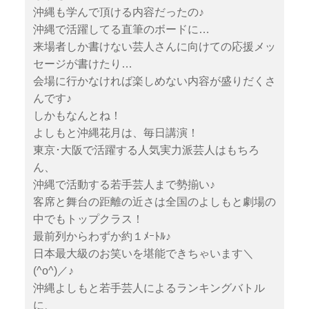
沖縄も学んで頂ける内容だったの♪
沖縄で活躍してる直筆のボードに…
来場者しか書けない芸人さんに向けての応援メッ
セージが書けたり…
会場に行かなければ楽しめない内容が盛りだくさ
んです♪
しかもなんとね！
よしもと沖縄花月は、毎日講演！
東京･大阪で活躍する人気実力派芸人はもちろ
ん、
沖縄で活動する若手芸人まで勢揃い♪
客席と舞台の距離の近さは全国のよしもと劇場の
中でもトップクラス！
最前列からわずか約１ﾒｰﾄﾙ♪
日本最大級のお笑いを堪能できちゃいます＼
(^o^)／♪
沖縄よしもと若手芸人によるランキングバトル
に、