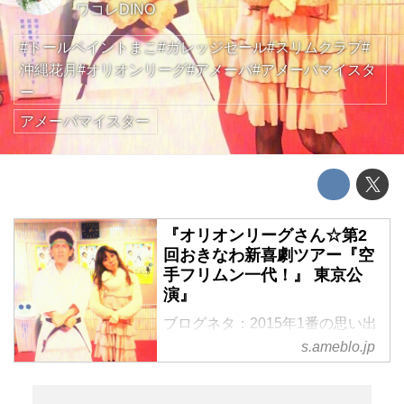
ワコレDINO
#トールペイントまこ#ガレッジセール#スリムクラブ#
沖縄花月#オリオンリーグ#アメーバ#アメーバマイスタ
ー
アメーバマイスター
『オリオンリーグさん☆第2
回おきなわ新喜劇ツアー『空
手フリムン一代！』 東京公
演』
ブログネタ：2015年1番の思い出
【投稿でドットマネーがもらえ
s.ameblo.jp
る！】 参加中今年も吉本興業の
お笑い芸人さんに、たくさんの大