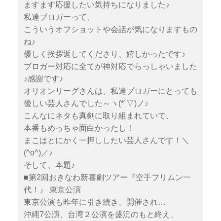
ますます応援したい気持ちになりました♪
私達ブロガーって、
こういうオフショットや会話が気になりますもの
ね♪
優しく挨拶返してくださり、嬉しかったです♪
ブロガー対応に全てが神対応でらっしゃいました
♪感謝です♪
オリオンリーグさんは、私達ブロガーにとっても
優しい芸人さんでした～ヽ(*´▽)ノ♪
こんなにネタも真剣に取り組まれていて、
本番もめっちゃ面白かったし！
まこはとにかく一押ししたい芸人さんです！＼
(^o^)／♪
そして、本題♪
■第2回おきなわ新喜劇ツアー『空手フリムン一
代！』 東京公演
東京公演も昨年に引き続き、開催され…
沖縄7公演、台湾２公演を盛況のもと終え、