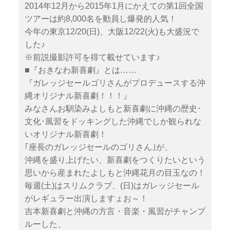
2014年12月から2015年1月にかえての第1回全国
ツアーは約8,000名を動員し爆発的人気！
今年の東京12/20(日)、大阪12/22(火)も大盛況で
した♪
※前説撮影許可を得て載せています♪
■『おきなわ新喜劇』とは……
『ガレッジセールゴリさんがプロデュースする沖
縄オリジナル新喜劇！！！』
みなさんお馴染みよしもと新喜劇に沖縄の歴史･
文化･風習をドッキングした沖縄でしか観られな
いオリジナル新喜劇！
｢座長のガレッジセールのゴリさん｣が、
沖縄を盛り上げたい、新喜劇をつくりたいという
思いから産まれたよしもと沖縄花月の目玉なの！
毎週(土)はスリムクラブ、(日)はガレッジセール
がレギュラー出演しますょお～！
吉本新喜劇と沖縄の方言・音楽・風習がチャンプ
ルーした、