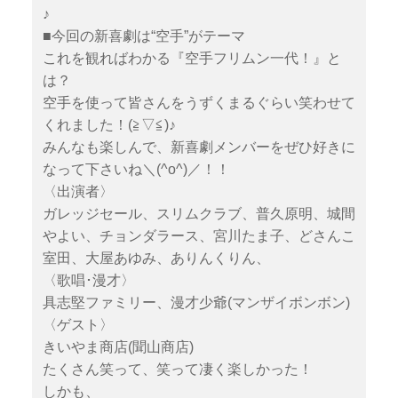
♪
■今回の新喜劇は“空手”がテーマ
これを観ればわかる『空手フリムン一代！』と
は？
空手を使って皆さんをうずくまるぐらい笑わせて
くれました！(≧▽≦)♪
みんなも楽しんで、新喜劇メンバーをぜひ好きに
なって下さいね＼(^o^)／！！
〈出演者〉
ガレッジセール、スリムクラブ、普久原明、城間
やよい、チョンダラース、宮川たま子、どさんこ
室田、大屋あゆみ、ありんくりん、
〈歌唱･漫才〉
具志堅ファミリー、漫才少爺(マンザイボンボン)
〈ゲスト〉
きいやま商店(聞山商店)
たくさん笑って、笑って凄く楽しかった！
しかも、