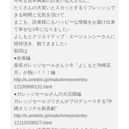
今年も吉本興業のお笑い芸人さんに、
たくさんの大笑いとスカッとするリフレッシュで
きる時間と元気を頂けて、
まこも、読者様にもハッピーな情報をお届け出来
て幸せな1年になりました♪
よしもとクリエイティブ・エージェンシーさんに
招待頂き、観てきました♪
前回は
●全体編
座長ガレッジセールさん☆今『よしもと沖縄花
月』が熱い！！！編
http://s.ameblo.jp/makohimeyo/entry-
12109996131.html
●ガレッジセールさんの大活躍編
ガレッジセールゴリさんがプロデュースする“沖
縄オリジナル新喜劇”
http://s.ameblo.jp/makohimeyo/entry-
12110338927.html