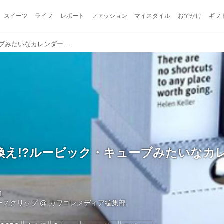
スイーツ
ライフ
レポート
ファッション
マイスタイル
おでかけ
ギフ
今すぐ買い換え!?ルービック・キューブみたいなカレンダーがカッコイイ
換え!?ルービック・キューブみたいなカ
1
ュースクリップ
@
カワコレメディア編集部