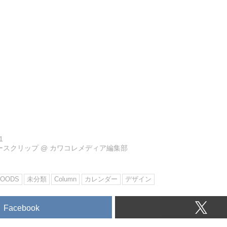
ょっとした占い気分も楽しめます。
例えばヘレン・ケラーの「どこであっても、行く
近道はない」という言葉や、ジャズ・ボーカリス
ジェラルドの「考慮すべきは、どこに行こうとし
こから来たかではない」という言葉には、思わず
ね。
ドイツでデザイン賞受賞
ユニークなデザインは、昨年ドイツでも高く評価
受賞しました。
販売元はオランダですが、シンプルで飽きのこな
ハウスなどドイツ・デザインの流れを汲んでいる
価格は24.95ユーロ(約3200円)で、ウェブサイト
まだカレンダーをゲットしていない人は、今すぐ
ださい♪
The Cube Calendar
1
ュースクリップ
@
カワコレメディア編集部
http://www.thecubecalendar.com/en/
・カレンダー(まとめ)
OODS
未分類
Column
カレンダー
デザイン
Facebook