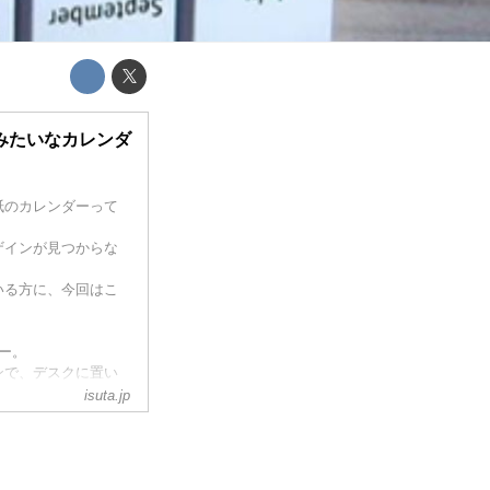
みたいなカレンダ
紙のカレンダーって
ザインが見つからな
いる方に、今回はこ
ダー。
ンで、デスクに置い
isuta.jp
日にちが過ぎたかと
う仕掛けもあって、ち