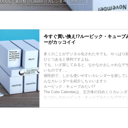
OODS
未分類
Column
カレンダー
デザイン
今すぐ買い換え!?ルービック・キューブ
ーがカッコイイ
多くのことがデジタル化された今でも、やっぱり
ひとつあると便利ですよね。
でも、いざ探してみると、なかなかおしゃれなデ
いものです...。
個性的で、しかも使いやすいカレンダーを探して
んなカレンダーを紹介しちゃいます☆
ルービック・キューブみたい!?
The Cube Calendarは、立方体の日めくりカレン
なつかしのルービック・キューブみたいなデザイ
てもスマートな印象ですね!
毎日1枚ずつシートを破いていく方式で、どれだけ
いうことを感覚的・視覚的に体感できます。
有名人の素敵な格言も
また、2~3日に一度、著名人の格言が現れるとい