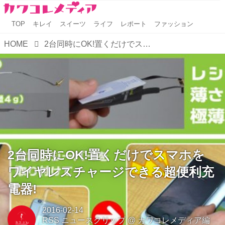
TOP
キレイ
スイーツ
ライフ
レポート
ファッション
HOME
2台同時にOK!置くだけでスマホをワイヤレスチャージできる超便利充電器!
2台同時にOK!置くだけでスマホを
ワイヤレスチャージできる超便利充
電器!
2016-02-14
RSS ニュースクリップ
@
カワコレメディア編