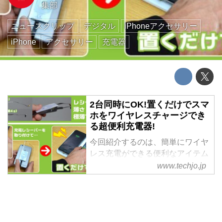
集部
ニュースクリップ
デジタル
iPhoneアクセサリー
iPhone
アクセサリー
充電器
2台同時にOK!置くだけでスマ
ホをワイヤレスチャージでき
る超便利充電器!
今回紹介するのは、簡単にワイヤ
レス充電ができる便利なアイテム
『2台同時に置くだけチャージャ
www.techjo.jp
ー』です! 充電の手間が一気に解
決! このチャージャーとレシーバ
ーの充電器セットを使えば、スマ
ホをチャージャーの上に置くだけ
で充電 [...]