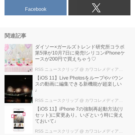
Facebook
関連記事
ダイソー×ガールズトレンド研究所コラボ
第5弾が10月7日に発売!シリコンiPhoneケ
ースが200円で買えちゃう♡
RSS ニュースクリップ
@ カワコレメディア編集部
【iOS 11】Live Photosをループやバウン
スの動画に編集できる新機能が超楽しい
♩
RSS ニュースクリップ
@ カワコレメディア編集部
【iOS 11】iPhone 7の強制再起動方法(リ
セット)に変更あり。いざという時に覚え
ておいて♩
RSS ニュースクリップ
@ カワコレメディア編集部