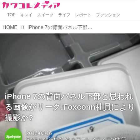
TOP
キレイ
スイーツ
ライフ
レポート
ファッション
HOME
iPhone 7の背面パネル下部と思われる画像がリーク!Foxconn社員により撮影か?
iPhone 7の背面パネル下部と思われ
る画像がリーク!Foxconn社員により
撮影か?
2016-03-16
Spotry.me編集部
@
カワコレメディア編集部