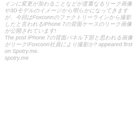
インに変更が加わることなどが度重なるリーク画像
や3Dモデルのイメージから明らかになってきます
が、今回はFoxconnのファクトリーラインから撮影
したと言われるiPhone 7の背面ケースのリーク画像
が公開されています!
The post iPhone 7の背面パネル下部と思われる画像
がリーク!Foxconn社員により撮影か? appeared first
on Spotry.me.
spotry.me