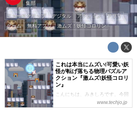
集部
ニュースクリップ
デジタル
アクション
アプリ
ゲーム
無料アプリ
激ムズ！妖怪コロリン
これは本当にムズい!可愛い妖
怪が転げ落ちる物理パズルア
クション『激ムズ!妖怪コロリ
ン』
こんにちは、みきしろです。今回
ご紹介する『激ムズ!妖怪コロリ
www.techjo.jp
ン』は、サイコロのような可愛い
妖怪がコロコロと転がり落ちるア
クションゲーム。 物理ゲームと
パズルゲームの要素も盛り込ん
だ、タイトルに偽りなしの激ムズ