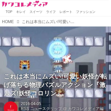
TOP
キレイ
スイーツ
ライフ
レポート
ファッション
HOME
これは本当にムズい!可愛い妖怪が転げ落ちる物理パズルアクション『激ムズ!妖怪コロリン』
これは本当にムズい!可愛い妖怪が転
げ落ちる物理パズルアクション『激
ムズ!妖怪コロリン』
2016-04-05
RSS ニュースクリップ
@
カワコレメディア編