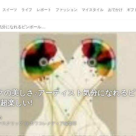
スイーツ
ライフ
レポート
ファッション
マイスタイル
おでかけ
ギフ
弾けるインクの美しさ♪アーティスト気分になれるピンボール『INKS.』が超楽しい!
クの美しさ♪アーティスト気分になれるピ
が超楽しい!
0
ュースクリップ
@
カワコレメディア編集部