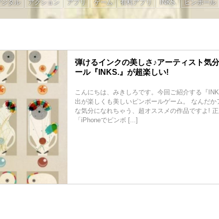
デジタル
アクション
アプリ
ゲーム
有料アプリ
INKS.
ピンボール
弾けるインクの美しさ♪アーティスト気
ール『INKS.』が超楽しい!
こんにちは、みきしろです。今回ご紹介する『INK
出が楽しくも美しいピンボールゲーム。 なんだか
な気分になれちゃう、超オススメの作品ですよ! 
「iPhoneでピンボ [...]