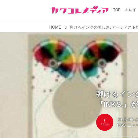
TOP
キレイ
HOME
弾けるイン
『INKS.』
2016-05-1
RSS ニ