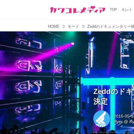
TOP
キレイ
HOME
モード
Zeddの
決定
2016-05-1
iflyer
@
if