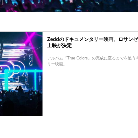
r
Zeddのドキュメンタリー映画、ロサン
上映が決定
アルバム『True Colors』の完成に至るまでを
リー映画。