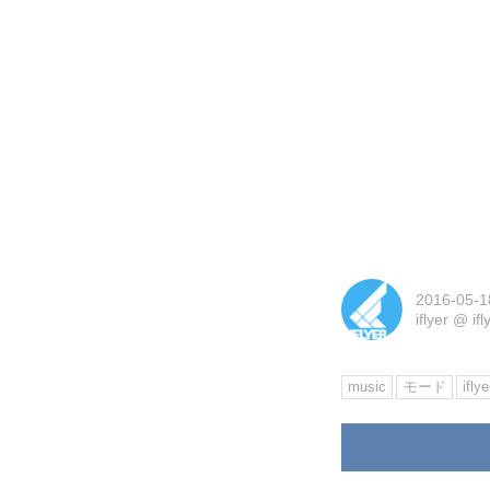
2016-05-1
iflyer
@
if
music
モード
iflye