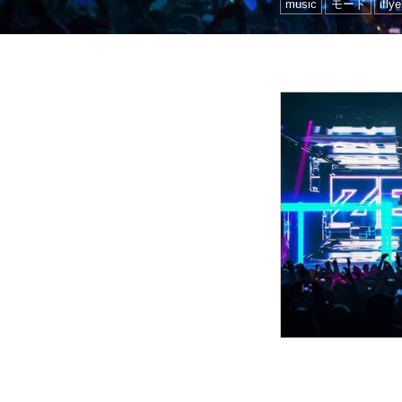
music
モード
iflye