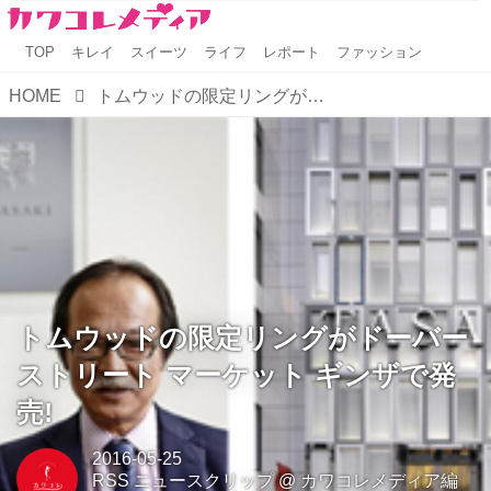
TOP
キレイ
スイーツ
ライフ
レポート
ファッション
HOME
トムウッドの限定リングがドーバー ストリート マーケット ギンザで発売!
トムウッドの限定リングがドーバー
ストリート マーケット ギンザで発
売!
2016-05-25
RSS ニュースクリップ
@
カワコレメディア編