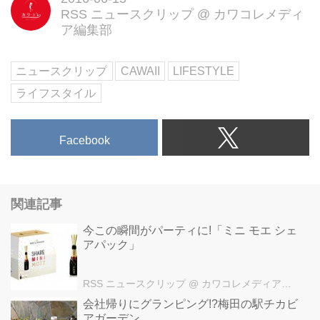
RSS ニュースクリップ
@
カワコレメディ
ア編集部
ニュースクリップ
CAWAII
LIFESTYLE
ライフスタイル
Facebook
関連記事
今この瞬間がパーティに!「ミニ モエ シェ
アパック」
RSS ニュースクリップ
@ カワコレメディア編集部
会社帰りにグランピング!?梅田の駅チカビ
アガーデン