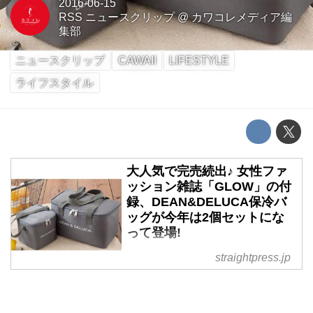
2016-06-15
RSS ニュースクリップ
@
カワコレメディア編
集部
ニュースクリップ
CAWAII
LIFESTYLE
ライフスタイル
大人気で完売続出♪ 女性ファ
ッション雑誌「GLOW」の付
録、DEAN&DELUCA保冷バ
ッグが今年は2個セットにな
って登場!
DEAN & DELUCA(ディーン&デ
straightpress.jp
ルーカ)は、美食家のために世界
中からおいしいものをあつめたセ
レクトショップ。食だけでなくマ