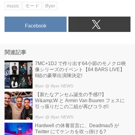
music
モード
iflyer
Facebook
関連記事
7MC+1DJ で作り出す64小節のモノクロ映
像シリーズのイベント【64 BARS LIVE】
8組の豪華出演陣決定!
iflyer
@ iflyer NEWS
【新たなアンセム誕生の予感!?】
W&amp;W と Armin Van Buuren フェスに
引っ張りだこの二組が再びコラボ!
iflyer
@ iflyer NEWS
Hardwell の休養宣言に、Deadmau5 が
Twitter にてケンカを吹っ掛ける?