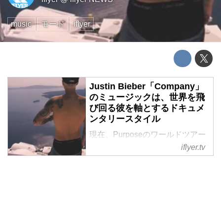
music
モード
iflyer
Justin Bieber「Company」
のミュージックは、世界を飛
び回る彼を軸とするドキュメ
ンタリースタイル
現在、Purposeのワールドツアー
で世界中を飛び回るアーティスト
iflyer.tv
Justin Bieberの目線をとらえた最
新ミュージックビデオ。