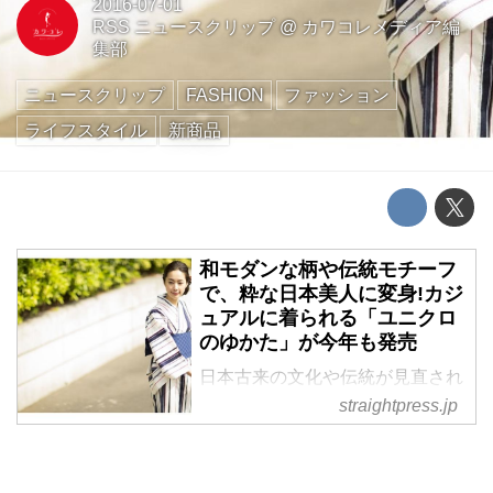
2016-07-01
RSS ニュースクリップ
@
カワコレメディア編
集部
ニュースクリップ
FASHION
ファッション
ライフスタイル
新商品
和モダンな柄や伝統モチーフ
で、粋な日本美人に変身!カジ
ュアルに着られる「ユニクロ
のゆかた」が今年も発売
日本古来の文化や伝統が見直され
つつある昨今、夏のレジャーにさ
straightpress.jp
りげなく着物スタイルを取り入れ
る人が増えてきたように思う。
ユニクロでは子どもから大人まで