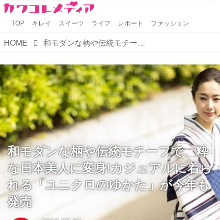
TOP
キレイ
スイーツ
ライフ
レポート
ファッション
HOME
和モダンな柄や伝統モチーフで、粋な日本美人に変身!カジュアルに着られる「ユニクロのゆかた」が今年も発売
和モダンな柄や伝統モチーフで、粋
な日本美人に変身!カジュアルに着ら
れる「ユニクロのゆかた」が今年も
発売