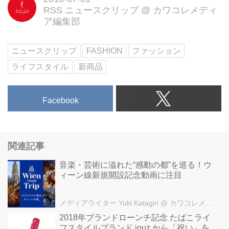
RSS ニュースクリップ
@
カワコレメディ
ア編集部
ニュースクリップ
FASHION
ファッション
ライフスタイル
新商品
Facebook
関連記事
音楽・芸術に溢れた“感動の都”を巡る！ウ
ィーン線新規開設記念動画に注目
メディアライター Yuki Katagiri
@ カワコレメディア編集部
2018年ブランドローンチ記念 たばこライ
フスタイルブランド jouz から「祝い」を