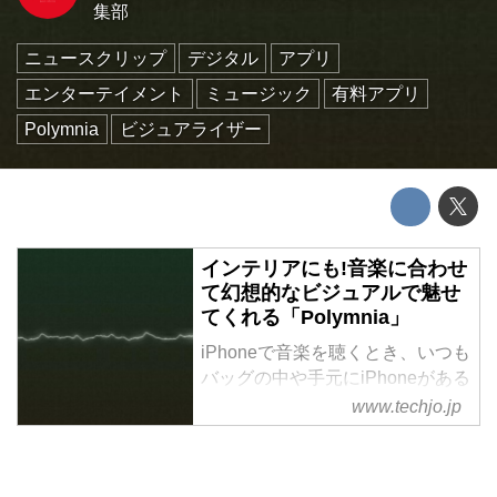
集部
ニュースクリップ
デジタル
アプリ
エンターテイメント
ミュージック
有料アプリ
Polymnia
ビジュアライザー
インテリアにも!音楽に合わせ
て幻想的なビジュアルで魅せ
てくれる「Polymnia」
iPhoneで音楽を聴くとき、いつも
バッグの中や手元にiPhoneがある
わけではありません。少し離れた
www.techjo.jp
場所のスタンドやドックに立てて
おいて、音楽を聴くということも
よくありますよね。 そのような