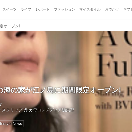
スイーツ
ライフ
レポート
ファッション
マイスタイル
おでかけ
ギフ
定オープン!
の海の家が江ノ島に期間限定オープン!
7
ュースクリップ
@
カワコレメディア編集部
ifestyle News