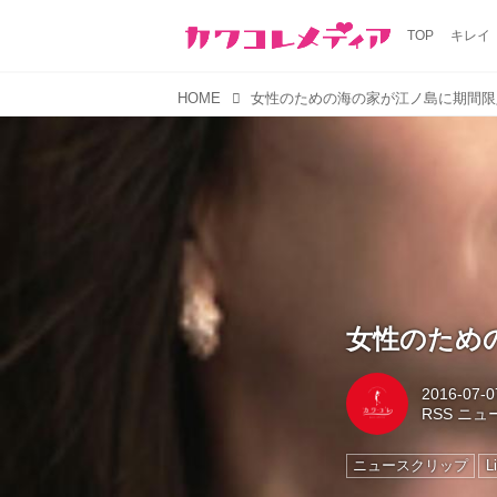
TOP
キレイ
HOME
女性のための海の家が江ノ島に期間限
女性のため
2016-07-0
RSS ニ
ニュースクリップ
L