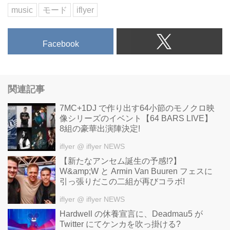
music
モード
iflyer
Facebook
関連記事
7MC+1DJ で作り出す64小節のモノクロ映
像シリーズのイベント【64 BARS LIVE】
8組の豪華出演陣決定!
iflyer
@ iflyer NEWS
【新たなアンセム誕生の予感!?】
W&amp;W と Armin Van Buuren フェスに
引っ張りだこの二組が再びコラボ!
iflyer
@ iflyer NEWS
Hardwell の休養宣言に、Deadmau5 が
Twitter にてケンカを吹っ掛ける?