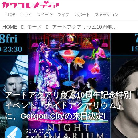
TOP
キレイ
スイーツ
ライフ
レポート
ファッション
HOME
モード
アートアクアリウム10周年記念特別イベント『ナイトアクアリウム』に、Gorgon Cityの来日決定!
アートアクアリウム10周年記念特別
イベント『ナイトアクアリウム』
に、Gorgon Cityの来日決定!
2016-07-07
iflyer
@
iflyer NEWS