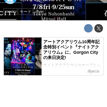
music
モード
iflyer
アートアクアリウム10周年記
念特別イベント『ナイトアク
アリウム』に、Gorgon City
の来日決定!
ナイトアクアリウムのオープニン
グ・ヘッドライナーに、ネクス
iflyer.tv
ト・ディスクロージャーとも称さ
れるGorgon Cityの出演が決定!