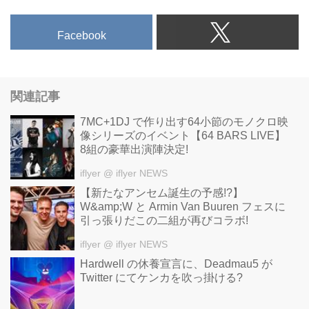
Facebook
関連記事
7MC+1DJ で作り出す64小節のモノクロ映
像シリーズのイベント【64 BARS LIVE】
8組の豪華出演陣決定!
iflyer
@ iflyer NEWS
【新たなアンセム誕生の予感!?】
W&amp;W と Armin Van Buuren フェスに
引っ張りだこの二組が再びコラボ!
iflyer
@ iflyer NEWS
Hardwell の休養宣言に、Deadmau5 が
Twitter にてケンカを吹っ掛ける?