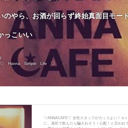
いのやら、お酒が回らず終始真面目モー
かっこいい
7
@
♡ Hanna Simple Life ♡
♡ANNACAFE♡ 女性スタッフがカッコよい！☺︎
に、港区で飲んだら騙されそう！心配！と言われて