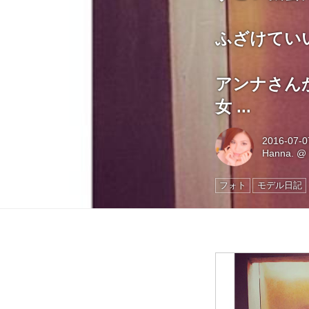
ふざけてい
アンナさん
女 ...
2016-07-0
Hanna.
フォト
モデル日記