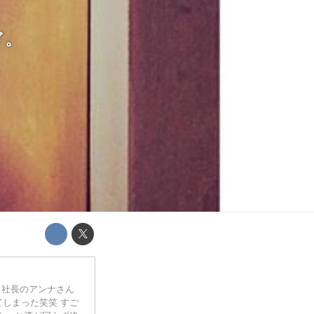
ド。
♫ 社長のアンナさん
しまった笑笑 すご