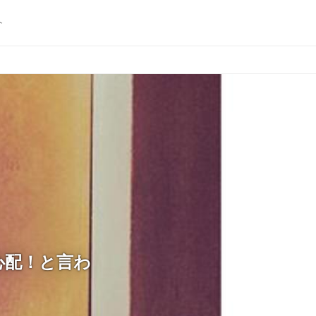
ト
心配！と言わ