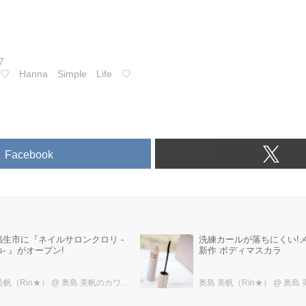
7
@
♡ Hanna Simple Life ♡
Facebook
0福生市に『ネイルサロンクロリ -
洗練カールが落ちにくい!
ris- 』がオープン!
新作 ボディマスカラ
美帆（Rin★）
@ 奥島 美帆のカワコレDINO
奥島 美帆（Rin★）
@ 奥島 美帆