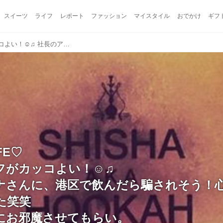
スイーツ
ライフ
レポート
ファッション
マイスタイル
おでかけ
ギフ
♡ANNACAFE♡ 女性スタッフがカッコよい！☺︎♫ 社長のアンナさんに、港区で飲んだら騙されそう！心配！と言われてしまった笑笑 すごい機会にお邪魔させてもらい。 ふざけていいのやら、お酒が回らず終始真面目モード。 アンナさんかっこいい 女 ...
FE♡
フがカッコよい！☺︎♫
ナさんに、港区で飲んだら騙されそう！
た笑笑
にお邪魔させてもらい。