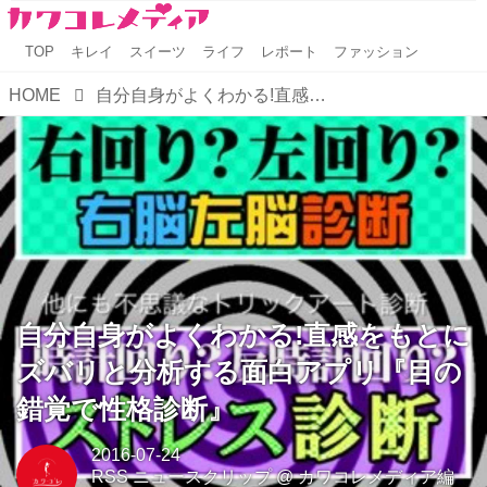
TOP
キレイ
スイーツ
ライフ
レポート
ファッション
HOME
自分自身がよくわかる!直感をもとにズバリと分析する面白アプリ『目の錯覚で性格診断』
自分自身がよくわかる!直感をもとに
ズバリと分析する面白アプリ『目の
錯覚で性格診断』
2016-07-24
RSS ニュースクリップ
@
カワコレメディア編