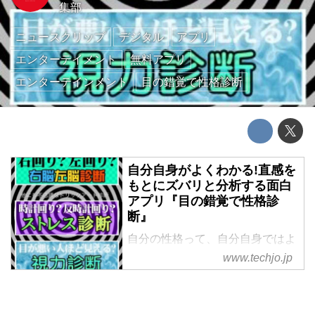
集部
ニュースクリップ
デジタル
アプリ
エンターテイメント
無料アプリ
エンターテインメント
目の錯覚で性格診断
自分自身がよくわかる!直感を
もとにズバリと分析する面白
アプリ『目の錯覚で性格診
断』
自分の性格って、自分自身ではよ
く分からないものですよね(^_^;)
www.techjo.jp
今回紹介するアプリ『目の錯覚で
性格診断』では、モノの見え方か
ら性格を診断してくれる面白いア