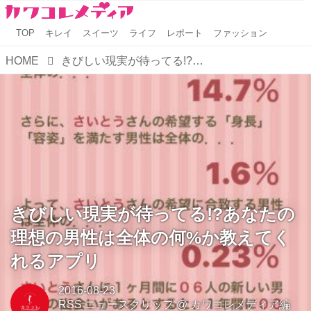
TOP
キレイ
スイーツ
ライフ
レポート
ファッション
HOME
きびしい現実が待ってる!?あなたの理想の男性は全体の何%か教えてくれるアプリ
きびしい現実が待ってる!?あなたの
理想の男性は全体の何%か教えてく
れるアプリ
2016-08-23
RSS ニュースクリップ
@
カワコレメディア編