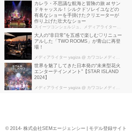
カレラ・不思議な航海と冒険の旅 at サン
ドキャッスル！シルクドソレイユなどの
有名なショーを手掛けたクリエーターが
作り上げた壮大なショー
スイーツコンシェルジュ、メディアライター磯貝由起
大人の“非日常”を五感で楽しむ♡リニュー
アルした「TWO ROOMS」が青山に再登
場！
メディアライター yagiza
@ カワコレメディア編集部
世界を魅了してきた日本発の“未来型花火
エンターテインメント”【STAR ISLAND
2024】
メディアライター yagiza
@ カワコレメディア編集部
© 2014- 株式会社SEMエージェンシー | モデル登録サイト