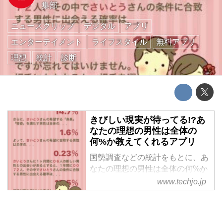
集部
ニュースクリップ
デジタル
アプリ
エンターテイメント
ライフスタイル
無料アプリ
理想
統計
診断
きびしい現実が待ってる!?あ
なたの理想の男性は全体の
何%か教えてくれるアプリ
国勢調査などの統計をもとに、あ
なたの理想の男性は全体の何%か
を教えてくれるアプリが今回ご紹
www.techjo.jp
介する『理想の男はあならに恋し
ない!』です。 本アプリのレビュ
ーを見ると、“現実を叩きつけら