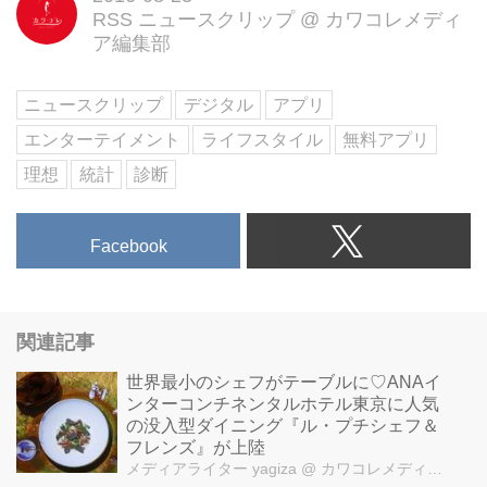
RSS ニュースクリップ
@
カワコレメディ
ア編集部
ニュースクリップ
デジタル
アプリ
エンターテイメント
ライフスタイル
無料アプリ
理想
統計
診断
Facebook
関連記事
世界最小のシェフがテーブルに♡ANAイ
ンターコンチネンタルホテル東京に人気
の没入型ダイニング『ル・プチシェフ＆
フレンズ』が上陸
メディアライター yagiza
@ カワコレメディア編集部