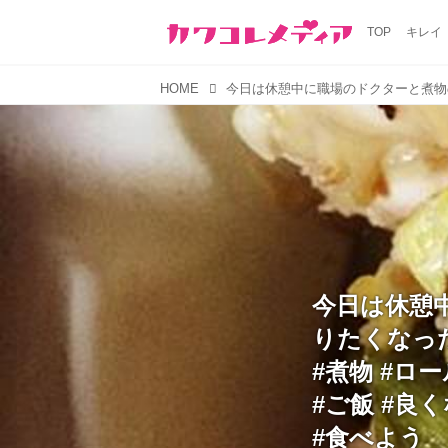
TOP
キレイ
HOME
今日は休憩
りたくなっ
#煮物 #ロ
#ご飯 #良
#食べよう