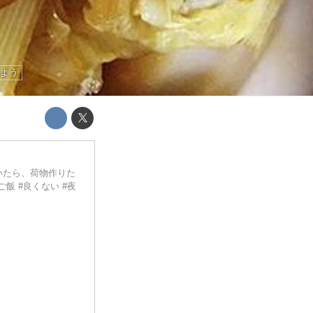
べよう
いたら、荷物作りた
ご飯 #良くない #夜