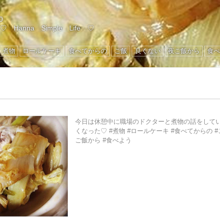
0
@
♡ Hanna Simple Life ♡
煮物
ロールケーキ
食べてからの
ご飯
良くない
夜ご飯から
食
今日は休憩中に職場のドクターと煮物の話をして
くなった♡ #煮物 #ロールケーキ #食べてからの #
ご飯から #食べよう