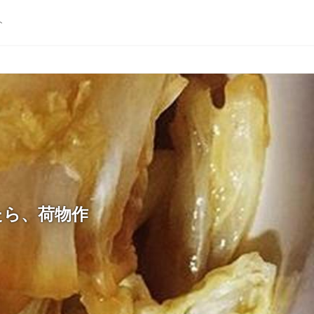
ト
たら、荷物作