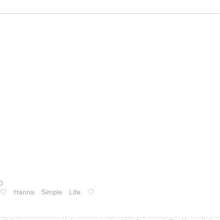
0
@
♡ Hanna Simple Life ♡