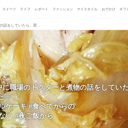
スイーツ
ライフ
レポート
ファッション
マイスタイル
おでかけ
ギフ
今日は休憩中に職場のドクターと煮物の話をしていたら、荷物作りたくなった♡ #煮物 #ロールケーキ #食べてからの #ご飯 #良くない #夜ご飯から #食べよう
中に職場のドクターと煮物の話をしてい
た♡
ールケーキ #食べてからの
くない #夜ご飯から