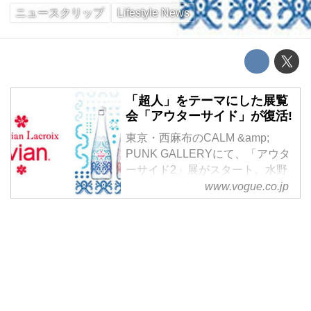
ニュースクリップ
Lifestyle News
「超人」をテーマにした展覧
会「アウターサイド」が復活!
東京・西麻布のCALM &amp;
PUNK GALLERYにて、「アウタ
ーサイド2」展がスタート。水野
健一郎、早川モトヒロ、牛木匡
www.vogue.co.jp
憲、高木真希人の4人のアーティ
ストが、「超人」を題材にした作
品を発表する。