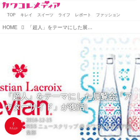
TOP
キレイ
スイーツ
ライフ
レポート
ファッション
HOME
「超人」をテーマにした展覧会「アウターサイド」が復活!
「超人」をテーマにした展覧会「ア
ウターサイド」が復活!
2016-12-15
RSS ニュースクリップ
@
カワコレメディア編
集部