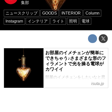
集部
ニュースクリップ
GOODS
INTERIOR
Column
Instagram
インテリア
ライト
照明
電球
お部屋のイメチェンが簡単に
できちゃう♪さまざまな形のフ
ィラメントで光を操る電球が
カワイイ
部屋のイメチェンをしたいなと思
っていなら、まずは照明を交換し
isuta.jp
てみませんか?
照明といっても変えるのは電球だ
け。
香港のライティング専門店“ライ
ト・ウィズ・シェード”の電球