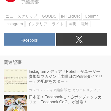
ア編集部
- 2016 5月 5 9:28午前 PDT
いちごやパイナップルなどのフル
ーツの形を模した電球もあり、表
ニュースクリップ
GOODS
INTERIOR
Column
面の凸凹模様に光が反射して美し
Instagram
インテリア
ライト
照明
電球
いです。
Light with Shadeさん
(@lightwithshade)が投稿した写真
Facebook
- 2017 1月 12 4:11午前 PST
Light with Shadeさん
(@lightwithshade)が投稿した写真
- 2016 6月 21 8:36午前 PDT
関連記事
“フィラメント”の形が面白い
ライト・ウィズ・シェードでは電
Instagramメディア「Petrel」がユーザー
参加型マガジン「木曜日のPetrelダイアリ
球の形だけではなく、中で光って
ー」の配信をスタート
いる“フィラメント”の形が面白い
電球も多数取り揃えているのだそ
カワコレメディア編集部
@ カワコレメディア編集部
うです。
⽇本初！Facebookによるポップアップカ
Light with Shadeさん
フェ「Facebook Café」が登場！
(@lightwithshade)が投稿した写真
- 2015 8月 7 3:16午前 PDT