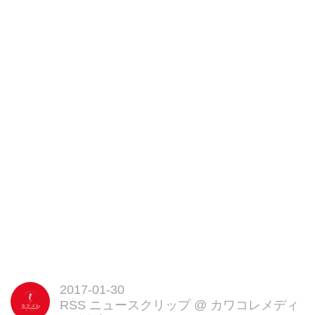
は、交換するだけで簡単にオシャ
レ空間になります。
Light with Shadeさん
(@lightwithshade)が投稿した写真
- 2016 7月 13 2:57午前 PDT
電球を変えるだけだから、手軽に
何度でも照明をイメチェンできち
ゃいますよね。
電球の形がカワイイ
例えば、こちらの星の形をした電
球は天井から吊り下げると、夜空
に瞬く星のようでステキです。
[caption id="attachment_110666"
align="aligncenter" width="572"]
Light with Shade[/caption]
デスクやベットサイドにおいても
存在感バツグンでカワイイかも♡
2017-01-30
Light with Shadeさん
RSS ニュースクリップ
@
カワコレメディ
(@lightwithshade)が投稿した写真