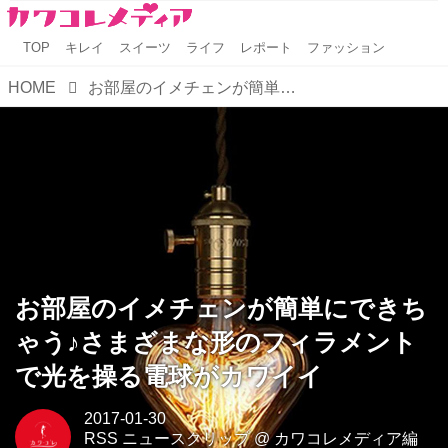
TOP
キレイ
スイーツ
ライフ
レポート
ファッション
HOME
お部屋のイメチェンが簡単にできちゃう♪さまざまな形のフィラメントで光を操る電球がカワイイ
お部屋のイメチェンが簡単にできち
ゃう♪さまざまな形のフィラメント
で光を操る電球がカワイイ
2017-01-30
RSS ニュースクリップ
@
カワコレメディア編