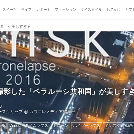
スイーツ
ライフ
レポート
ファッション
マイスタイル
おでかけ
ギフ
国」が美しすぎる
撮影した「ベラルーシ共和国」が美しす
3
ュースクリップ
@
カワコレメディア編集部
海外
Vimeo
タイムラプス
ドローン
ハイパーラプス
ミンスク
動画