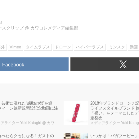
3
ュースクリップ
@
カワコレメディア編集部
海外
Vimeo
タイムラプス
ドローン
ハイパーラプス
ミンスク
動画
Facebook
2018年ブランドローンチ記
・芸術に溢れた“感動の都”を巡
ライフスタイルブランド jo
ウィーン線新規開設記念動画に注
「祝い」をテーマにしたデサ
定発売
ライター Yuki Katagiri
@ カワコレメディア編集部
メディアライター Yuki Katagi
食べたらクセになる！ガストの
いつかは「バガブービー」