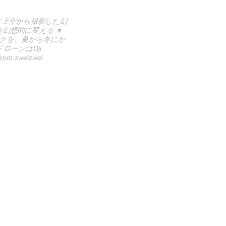
て上空から撮影した幻
幻想的に変える ▼
スクを、夏から冬にか
ーンはDji
om zweizwei