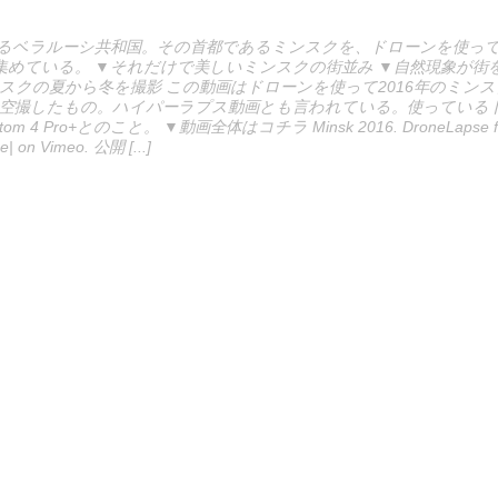
るベラルーシ共和国。その首都であるミンスクを、ドローンを使っ
集めている。 ▼それだけで美しいミンスクの街並み ▼自然現象が街を
ンスクの夏から冬を撮影 この動画はドローンを使って2016年のミン
空撮したもの。ハイパーラプス動画とも言われている。使っているドロ
antom 4 Pro+とのこと。 ▼動画全体はコチラ Minsk 2016. DroneLapse fr
e| on Vimeo. 公開 [...]