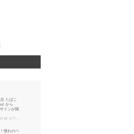
念 たばこ
uz から
゙インが限
ri
@ カワコレメディア編集部
！憧れのベ