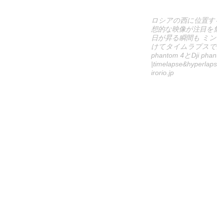
ロシアの西に位置す
想的な映像が注目を
日が昇る瞬間も ミ
けてタイムラプスで
phantom 4とDji ph
|timelapse&hyperlaps
irorio.jp