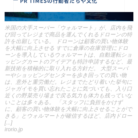
米国の大手スーパー「ウォルマート」が、店内を飛
び回ってレジまで商品を運んでくれるドローンの特
許を出願している。 ドローンは顧客の買い物体験
を大幅に向上させる すでに倉庫の在庫管理にドロ
ーンを導入しているウォルマートは、自動運転ショ
ッピングカートのアイデアも特許申請するなど、最
新技術を積極的に取り入れる方針だ。 大型スーパ
ーやショッピングセンターを歩き回っての買い物
は、意外と重労働だ。レジまでたどり着いた挙句に
ジャガイモを買い忘れたことに気づいても、入り口
近くの野菜売り場まで戻る気力も体力も残っていな
いことは多々ある。 「スタッフに負担をかけず
に、顧客の買い物体験を大幅に向上させることがで
きる」とウォルマートが確信するほど、店内ドロー
[...]
irorio.jp