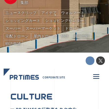
集部
ニュースクリップ
アイデア
ウォルマート
ショッピングカート
ショッピングセンター
スーパー
スーパーマーケット
ドローン
宅配ドローン
屋内ドローン
特許
特許出願
特許申請