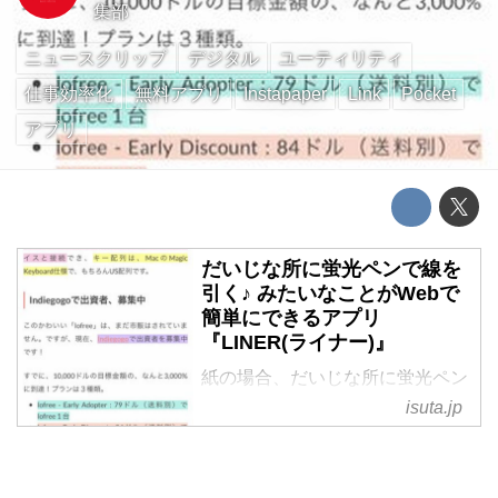
集部
ニュースクリップ
デジタル
ユーティリティ
仕事効率化
無料アプリ
Instapaper
Link
Pocket
アプリ
だいじな所に蛍光ペンで線を
引く♪ みたいなことがWebで
簡単にできるアプリ
『LINER(ライナー)』
紙の場合、だいじな所に蛍光ペン
で線を引くのは、とっても簡単な
isuta.jp
ことです。でも、Webページでは
どうでしょう? Webページでも、
だいじな所を簡単にハイライトで