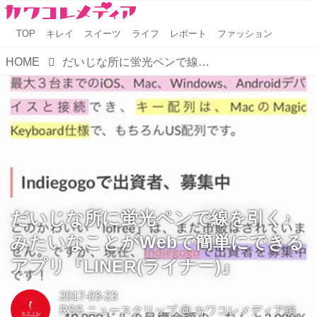
TOP
キレイ
スイーツ
ライフ
レポート
ファッション
HOME
だいじな所に蛍光ペンで線を引く♪ みたいなことがWebで簡単にできるアプリ『LINER(ライナー)』
だいじな所に蛍光ペンで線を引く♪
みたいなことがWebで簡単にできる
アプリ『LINER(ライナー)』
2017-03-23
RSS ニュースクリップ
@
カワコレメディア編