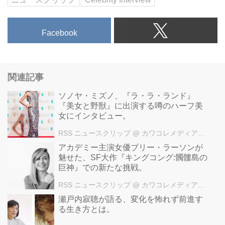
Facebook
関連記事
ソノヤ・ミズノ、『ラ・ラ・ランド』
『美女と野獣』に出演する噂のハーフ美
女にインタビュー。
RSS ニュースクリップ
@ カワコレメディア編集部
アカデミー主演女優ブリー・ラーソンが
魅せた、SF大作『キングコング:髑髏島の
巨神』での新たな挑戦。
RSS ニュースクリップ
@ カワコレメディア編集部
瀬戸内寂聴が語る、変化を怖れず前進す
る生き方とは。