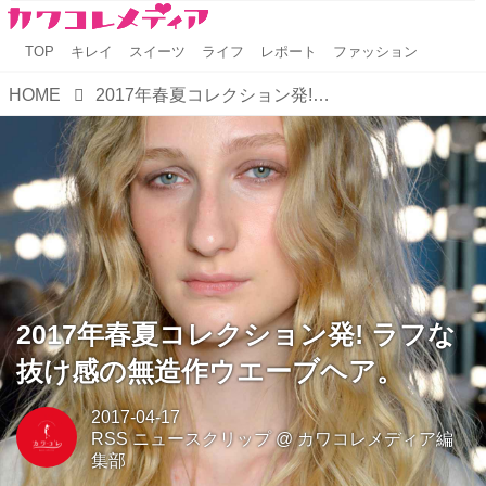
TOP
キレイ
スイーツ
ライフ
レポート
ファッション
HOME
2017年春夏コレクション発! ラフな抜け感の無造作ウエーブヘア。
2017年春夏コレクション発! ラフな
抜け感の無造作ウエーブヘア。
2017-04-17
RSS ニュースクリップ
@
カワコレメディア編
集部