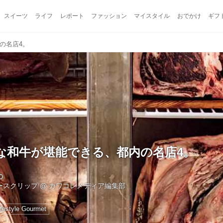
スイーツ
ライフ
レポート
ファッション
マイスタイル
おでかけ
ギフ
の名店4。
な和牛が堪能できる、都内の名店4。
0
ュースクリップ
@
カワコレメディア編集部
ifestyle Gourmet