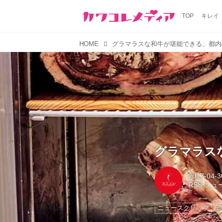
TOP
キレイ
HOME
グラマラスな和牛が堪能できる、都内
グラマラス
2017-04-3
RSS ニ
ニュースクリップ
L