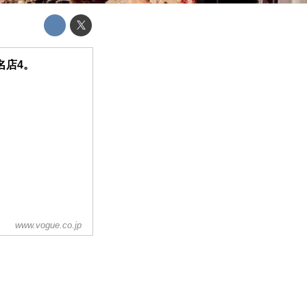
名店4。
www.vogue.co.jp