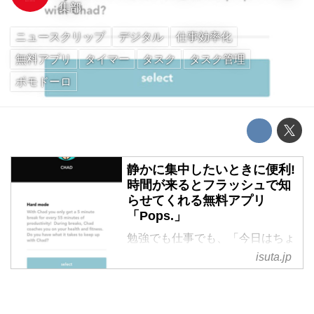
集部
ニュースクリップ
デジタル
仕事効率化
無料アプリ
タイマー
タスク
タスク管理
ポモドーロ
静かに集中したいときに便利!
時間が来るとフラッシュで知
らせてくれる無料アプリ
「Pops.」
勉強でも仕事でも、「今日はちょ
っと集中してやりたい!」という
isuta.jp
ときってありますよね。でもつい
ついiPhoneを見て、LINEや
Twitterをチェックしちゃう......と