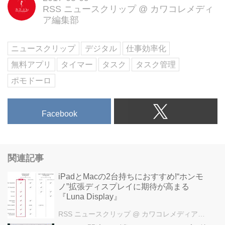
RSS ニュースクリップ
@
カワコレメディ
ア編集部
ニュースクリップ
デジタル
仕事効率化
無料アプリ
タイマー
タスク
タスク管理
ポモドーロ
Facebook
関連記事
iPadとMacの2台持ちにおすすめ!“ホンモ
ノ”拡張ディスプレイに期待が高まる
『Luna Display』
RSS ニュースクリップ
@ カワコレメディア編集部