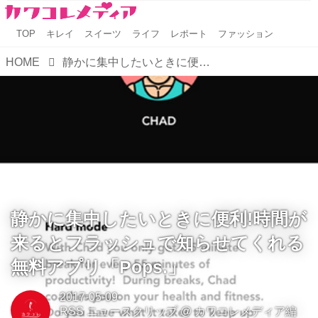
TOP
キレイ
スイーツ
ライフ
レポート
ファッション
HOME
静かに集中したいときに便利!時間が来るとフラッシュで知らせてくれる無料アプリ「Pops.」
静かに集中したいときに便利!時間が
来るとフラッシュで知らせてくれる
無料アプリ「Pops.」
2017-05-09
RSS ニュースクリップ
@
カワコレメディア編