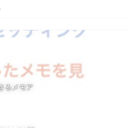
ト
きるメモア