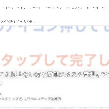
スイーツ
ライフ
レポート
ファッション
マイスタイル
おでかけ
ギフ
超シンプル!これ以上ないほど簡単にタスク管理もできるメモアプリ「Blink」
!これ以上ないほど簡単にタスク管理もで
k」
0
ュースクリップ
@
カワコレメディア編集部