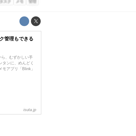
タスク
メモ
管理
スク管理もできる
から、むずかしい手
ンタンに、めんどく
アプリ「Blink」
isuta.jp