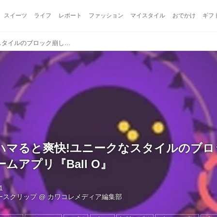
スイーツ
ライフ
レポート
ファッション
マイスタイル
おでかけ
ギフ
難しいけどハマると爽快!ユニークなスタイルのブロック崩しアクションゲームアプリ『Ball O』
ハマると爽快!ユニークなスタイルのブロ
ムアプリ『Ball O』
1
ュースクリップ
@
カワコレメディア編集部