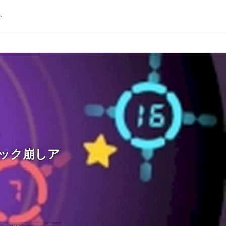
ト
ック崩しア