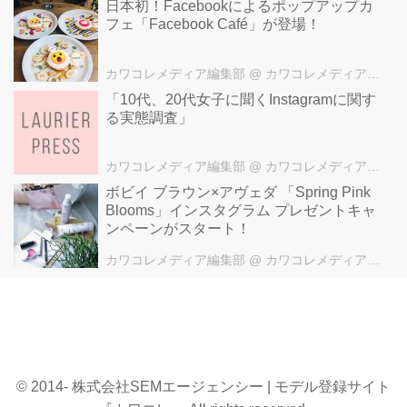
⽇本初！Facebookによるポップアップカ
40cm×10cm。
フェ「Facebook Café」が登場！
Popup Lightingさん
(@popuplighting)がシェアした投
稿 - 2017 6月 1 12:30午前 PDT
カワコレメディア編集部
@ カワコレメディア編集部
また光の形も、3種類の中から好
「10代、20代女子に聞くInstagramに関す
みに合わせて変更できるのもステ
る実態調査」
キ!
Popup Lightingさん
カワコレメディア編集部
@ カワコレメディア編集部
(@popuplighting)がシェアした投
ボビイ ブラウン×アヴェダ 「Spring Pink
稿 - 2017 4月 4 9:29午前 PDT
Blooms」インスタグラム プレゼントキャ
その日のフィーリングや置く場所
ンペーンがスタート！
に合わせて、光るサボテンの形を
気軽にチェンジできちゃいます。
カワコレメディア編集部
@ カワコレメディア編集部
LEDライトなので、省エネなのも
魅力的。
Popup Lightingさん
(@popuplighting)がシェアした投
稿 - 2017 5月 4 8:50午前 PDT
現在はプレオーダー中なので、
© 2014- 株式会社SEMエージェンシー | モデル登録サイト
「カクタス」のランプ1個の価格