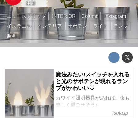
集部
ニュースクリップ
INTERIOR
Column
Instagram
イスラエル
インテリア
サボテン
ライト
ランプ
照明
魔法みたい!スイッチを入れる
と光のサボテンが現れるラン
プがかわいい♡
カワイイ照明器具があれば、夜も
楽しく過ごせそう♪
思わず笑顔になってしまうような
isuta.jp
ユーモア溢れるライトを見つけま
した!
魔法のように「光のサボテン」が