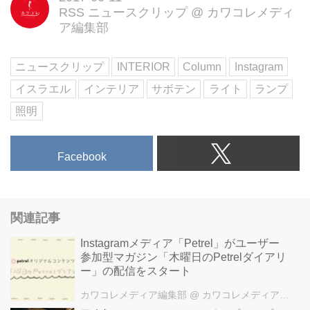
RSS ニュースクリップ
@
カワコレメディ
したくなっちゃいそうな「カクタ
ア編集部
ス」。
Popup Lightingさん
(@popuplighting)がシェアした投
ニュースクリップ
INTERIOR
Column
Instagram
稿 - 2017 6月 4 1:06午前 PDT
イスラエル
インテリア
サボテン
ライト
ランプ
イスラエルの「ポップアップ・ラ
イティング」が販売しています。
照明
テルアビブに拠点を置くデザイナ
ーのChen Bikovskiさんは、小さ
Facebook
な頃から飛び出す絵本が大好きだ
ったのだそう♡
Popup Lightingさん
(@popuplighting)がシェアした投
関連記事
稿 - 2017 3月 14 8:00午前 PDT
そして、飛び出す絵本を開いたと
Instagramメディア「Petrel」がユーザー
きの驚きや興奮を再現したくて、
参加型マガジン「木曜日のPetrelダイアリ
この照明を思いついたのだとか。
ー」の配信をスタート
サボテンの形が3種類から選べる!
カワコレメディア編集部
@ カワコレメディア編集部
光るサボテンの大きさは