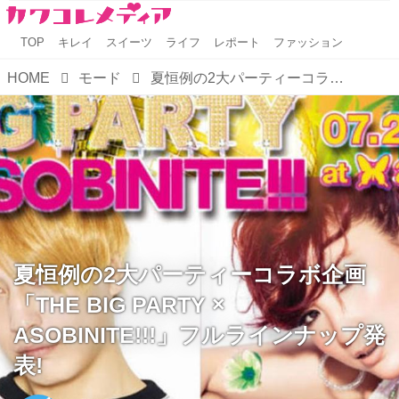
TOP
キレイ
スイーツ
ライフ
レポート
ファッション
HOME
モード
夏恒例の2大パーティーコラボ企画「THE BIG PARTY × ASOBINITE!!!」フルラインナップ発表!
夏恒例の2大パーティーコラボ企画
「THE BIG PARTY ×
ASOBINITE!!!」フルラインナップ発
表!