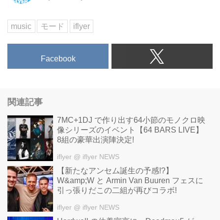
music
モード
iflyer
Facebook
関連記事
7MC+1DJ で作り出す64小節のモノクロ映
像シリーズのイベント【64 BARS LIVE】
8組の豪華出演陣決定!
iflyer
@ iflyer NEWS
【新たなアンセム誕生の予感!?】
W&amp;W と Armin Van Buuren フェスに
引っ張りだこの二組が再びコラボ!
iflyer
@ iflyer NEWS