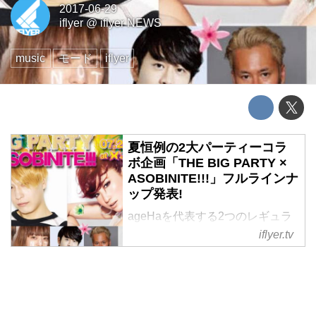
2017-06-29
iflyer
@
iflyer NEWS
music
モード
iflyer
夏恒例の2大パーティーコラ
ボ企画「THE BIG PARTY ×
ASOBINITE!!!」フルラインナ
ップ発表!
ageHaを代表する2つのレギュラ
ーパーティーがこの夏も相見え
iflyer.tv
る!!