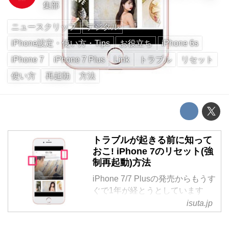
集部
ニュースクリップ
デジタル
iPhone設定・使い方・Tips
お役立ち
iPhone 6s
iPhone 7
iPhone 7 Plus
Link
トラブル
リセット
使い方
再起動
方法
トラブルが起きる前に知って
おこ! iPhone 7のリセット(強
制再起動)方法
iPhone 7/7 Plusの発売からもうす
ぐで1年が経とうとしています
が、その間、リセットってしまし
isuta.jp
たか? iPhone 7/7 Plusではリセッ
トの方法が今までとは違うので、