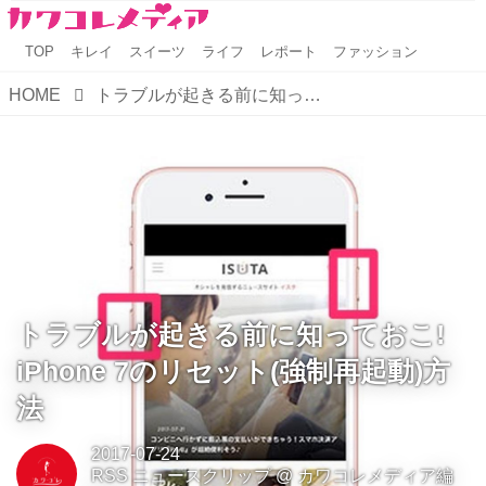
TOP
キレイ
スイーツ
ライフ
レポート
ファッション
HOME
トラブルが起きる前に知っておこ! iPhone 7のリセット(強制再起動)方法
トラブルが起きる前に知っておこ!
iPhone 7のリセット(強制再起動)方
法
2017-07-24
RSS ニュースクリップ
@
カワコレメディア編