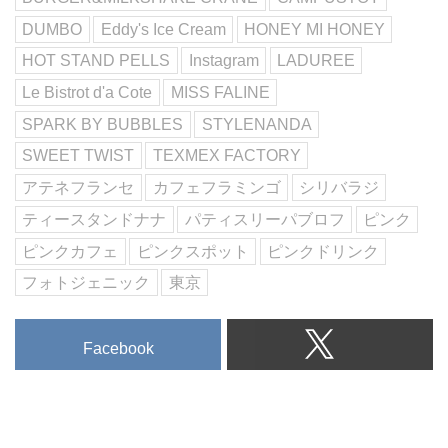
E (バーガー&ミルクシェイククレ
DUMBO
Eddy's Ice Cream
HONEY MI HONEY
ィン)」。
HOT STAND PELLS
Instagram
LADUREE
ピンクの壁やカラフルなイスがア
メリカンでフォトジェニックなお
Le Bistrot d'a Cote
MISS FALINE
店です♩
SPARK BY BUBBLES
STYLENANDA
看板メニューのハンバーガーは高
SWEET TWIST
TEXMEX FACTORY
さもあってついつい写真を撮りた
くなっちゃう!
アテネフランセ
カフェフラミンゴ
シリバラジ
▽BURGER&MILKSHAKECRAN
ティースタンドナナ
パティスリーパブロフ
ピンク
E
https://goo.gl/OQEHt7
ピンクカフェ
ピンクスポット
ピンクドリンク
CAFE3 BRASSERIE D &
フォトジェニック
東京
SWEETROOM
✞◡̈♥︎HARUKA◡̈♥︎✞さん
(@0228haruka0228)がシェアした
Facebook
投稿 - 2017 5月 5 8:15午前 PDT
日本橋にある、幅広いシーンで使
えるカジュアルフレンチのお店
「BRASSERIE D &