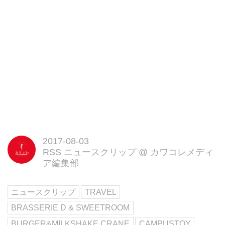
2017 7月 29 9:39午後 PDT
表参道にある、アパレルショップ
「 HONEY MI HONEY (ハニーミ
ーハニー)」。
お店全体がピンクやハート、リッ
プで溢れている、ガーリーな女の
子におすすめのお店です。
パステルカラーのスムージーはイ
ンスタ映えもバッチリ♡
▽CAFE HONEY MI HONEY
https://honey-mi-
honey.com/reservation/
2017-08-03
CAFE2 BURGER&MILKSHAKE
RSS ニュースクリップ
@
カワコレメディ
CRANE
ア編集部
R!NA❤︎さん(@2623rina)がシェア
した投稿 - 2017 7月 30 8:44午後
PDT
ニュースクリップ
TRAVEL
秋葉原にあるハンバーガーショッ
BRASSERIE D & SWEETROOM
プ
「BURGER&MILKSHAKECRAN
BURGER&MILKSHAKE CRANE
CAMPUSTOY