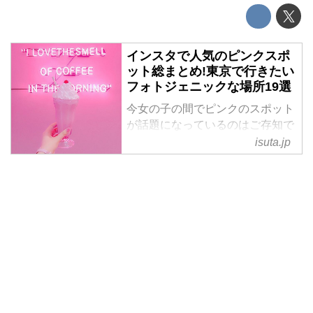
インスタで人気のピンクスポ
ット総まとめ!東京で行きたい
フォトジェニックな場所19選
今女の子の間でピンクのスポット
が話題になっているのはご存知で
すか?♡
isuta.jp
東京にある、ピンクのカフェや壁
がかわいいフォトジェニックな場
所を19個ご紹介していきます!
インスタジェニックな写真を撮り
に、ぜひピンクスポット巡りをし
てみてください♩
~カフェ編~
CAFE1 CAFE HONEY MI
HONEY
@miyuugramがシェアした投稿 -