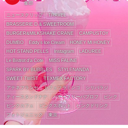
集部
ニュースクリップ
TRAVEL
BRASSERIE D & SWEETROOM
BURGER&MILKSHAKE CRANE
CAMPUSTOY
DUMBO
Eddy's Ice Cream
HONEY MI HONEY
HOT STAND PELLS
Instagram
LADUREE
Le Bistrot d'a Cote
MISS FALINE
SPARK BY BUBBLES
STYLENANDA
SWEET TWIST
TEXMEX FACTORY
アテネフランセ
カフェフラミンゴ
シリバラジ
ティースタンドナナ
パティスリーパブロフ
ピンク
ピンクカフェ
ピンクスポット
ピンクドリンク
フォトジェニック
東京