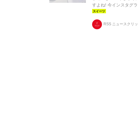
すよね! 今インスタグ
していきます♩ FLOTO(
2017 5月 4 3:1
RSS ニュースクリ
スが今インスタで話題で
ジェラートの組み合わせがフ