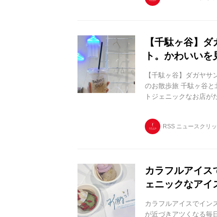
ニー)」。 お店全体がピ
【千駄ヶ谷】ダ
ト。かわいいを
【千駄ヶ谷】ダガヤサ
のお散歩旅 千駄ヶ谷
トジェニックなお店が
「ダガヤサンドウ」で
りな16のインスタ映え
RSS ニュースクリ
ンスタ映えスポットはこちら♡ 
GOOD NEIGHBOR ❺GOO
カラフルアイス
ェニックなアイ
カラフルアイスでイン
が近づきアツくなる毎