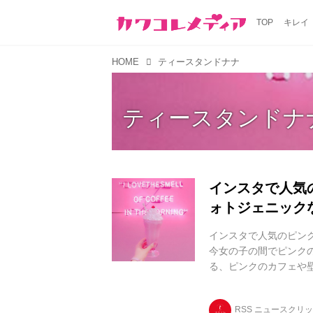
TOP
キレイ
HOME
ティースタンドナナ
ティースタンドナ
インスタで人気
ォトジェニックな
インスタで人気のピンク
今女の子の間でピンク
る、ピンクのカフェや壁
インスタジェニックな
カフェ編~ CAFE1 CAFE
RSS ニュースクリ
29 9:39午後 PDT 