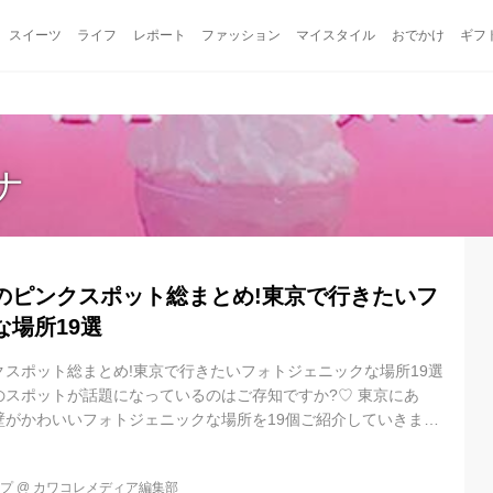
スイーツ
ライフ
レポート
ファッション
マイスタイル
おでかけ
ギフ
ナ
のピンクスポット総まとめ!東京で行きたいフ
場所19選
スポット総まとめ!東京で行きたいフォトジェニックな場所19選
のスポットが話題になっているのはご存知ですか?♡ 東京にあ
がかわいいフォトジェニックな場所を19個ご紹介していきます!
写真を撮りに、ぜひピンクスポット巡りをしてみてください♩ ~
 HONEY MI HONEY @miyuugramがシェアした投稿 - 2017 7月
ップ
@
カワコレメディア編集部
表参道にある、アパレルショップ「 HONEY MI HONEY (ハニーミーハ