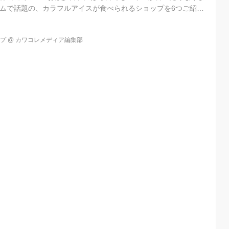
ラムで話題の、カラフルアイスが食べられるショップを6つご紹介
フロート) Sayaka♡さん(@sayaka227)がシェアした投稿 -
9午前 PDT 代々木にあるジェラートと焼き菓子のお店「FLOTO」のアイ
ップ
@
カワコレメディア編集部
す! オシャレさを引き出すワッフルコーンとシンプルなカラーの
ォトジェニック♡ FLOTOさん(@fl...