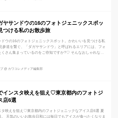
ンクやハート、リ...
ガヤサンドウの16のフォトジェニックスポッ
見つける私のお散歩旅
ンドウの16のフォトジェニックスポット。かわいいを見つける私
と北参道を繋ぐ、「ダガヤサンドウ」と呼ばれるエリアには、フォ
たくさん集まっているのをご存知ですか?♡ そんなおしゃれな街
見つけた、私がおすすめする、カフェやランチ、お散歩にぴった
スポットをご紹介していきます♩ おすすめスポット16選 16のイ
ップ
@
カワコレメディア編集部
❶THE DECK COFFEE & PIE ❷LORANS ❸Pili ❹BE A
D NEIGHBORS' FINE F...
でインスタ映えを狙え♡東京都内のフォトジ
ス店6選
スタ映えを狙え♡東京都内のフォトジェニックなアイス店6選 夏
日。 天気のいいお散歩日和には毎日でもアイスが食べたくなりま