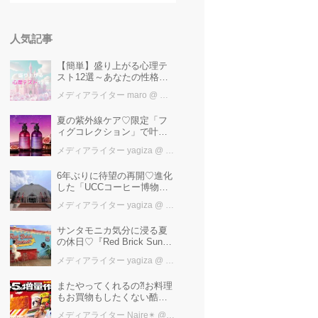
人気記事
【簡単】盛り上がる心理テ
スト12選～あなたの性格を
知ろう～
メディアライター maro
@ カワコレメディア編集部
夏の紫外線ケア♡限定「フ
ィグコレクション」で叶え
るうるツヤ美髪【YOLU】
メディアライター yagiza
@ カワコレメディア編集部
6年ぶりに待望の再開♡進化
した「UCCコーヒー博物
館」はまるで“コーヒーのテ
メディアライター yagiza
@ カワコレメディア編集部
ーマパーク”！館内展示の全
貌を公開
サンタモニカ気分に浸る夏
の休日♡『Red Brick Sunset
2026』完全ガイド【横浜赤
メディアライター yagiza
@ カワコレメディア編集部
レンガ倉庫】
またやってくれるの⁈お料理
もお買物もしたくない酷暑
に、とりあえずファミマ行
メディアライター Naire✴︎
@ カワコレメディア編集部