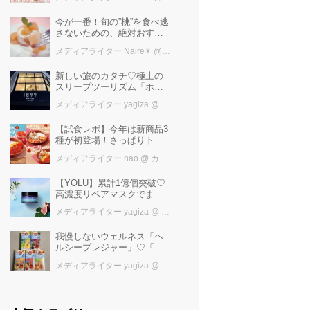
けば増量中！！
今が一番！旬の”桃”を食べ逃
さないための、絶対おすす
めピーチスイーツ５選♡
メディアライター Naire✴︎
@ カワコレメディア編集部
新しい旅のカタチ♡極上の
スリープツーリズム「ホテ
ル1899東京」で叶えるお茶
メディアライター yagiza
@ カワコレメディア編集部
で「ととの寝」快眠ステイ
【試食レポ】今年は新商品3
種が初登場！さっぱりトマ
トで暑い季節にも楽しめる
メディアライター nao
@ カワコレメディア編集部
びっくりドンキーの「トマ
ト弾けるハンバーグ」期間
【YOLU】累計1億個突破♡
限定発売中♪
高濃度リペアマスクでまと
まる“するサラ髪”へ
メディアライター yagiza
@ カワコレメディア編集部
我慢しないウェルネス「ヘ
ルシープレジャー」♡「水
出しハーブティー」で叶え
メディアライター yagiza
@ カワコレメディア編集部
るおいしい水分補給