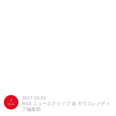
いた」など目撃談が寄せられてお
り、「初めて見た」「とってもシ
ュール!」「完成度高い!」「なん
か良いことあるかも」「ベース車
はなんだろう?」「もしかして、
食べられる車だったりして」など
話題に。 中には、レッドブルの
キャンペーンカーの前に柿の種車
が駐車しているのを見たという珍
しい体験を投稿している人もい
た。 発売50周年を記念して製作
柿の種を製造・販売する亀田製菓
[...]
2017-10-21
RSS ニュースクリップ
@
カワコレメディ
ア編集部