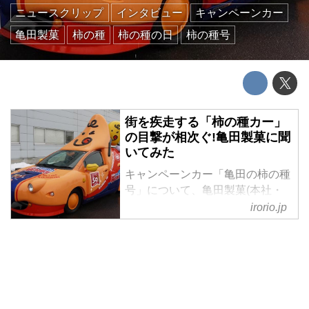
ニュースクリップ
インタビュー
キャンペーンカー
亀田製菓
柿の種
柿の種の日
柿の種号
街を疾走する「柿の種カー」
の目撃が相次ぐ!亀田製菓に聞
いてみた
キャンペーンカー「亀田の柿の種
号」について、亀田製菓(本社・
新潟市)に取材した。 ネット上に
irorio.jp
目撃情報が続々 9月後半頃からネ
ット上に、「“柿の種の車”を見か
けた」というツイートが複数投稿
されている。 「近所のスーパー
で見かけた」「外環で発見した」
「高速のSAにて遭遇」「駅前に