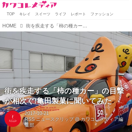
TOP
キレイ
スイーツ
ライフ
レポート
ファッション
HOME
街を疾走する「柿の種カー」の目撃が相次ぐ!亀田製菓に聞いてみた
街を疾走する「柿の種カー」の目撃
が相次ぐ!亀田製菓に聞いてみた
2017-10-21
RSS ニュースクリップ
@
カワコレメディア編
集部