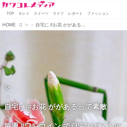
TOP
キレイ
スイーツ
ライフ
レポート
ファッション
HOME
✨ ・ 自宅に #お花 ががあるって素敵 ・ 毎週 #ワンコイン で自宅のポストに お花が届くサービス「Bloomee LIFE」の サポーター活動をさせて頂きました ・ ワンコインでとっても気軽に #お花のある生活 を楽しめるっていいよね☺️❤️ ...
✨
・
自宅に #お花 ががあるって素敵
・
毎週 #ワンコイン で自宅のポストに