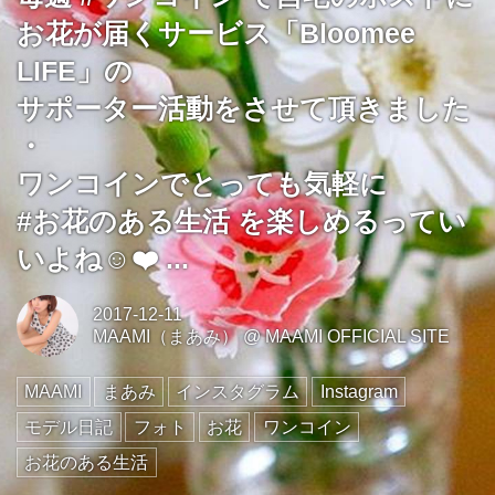
お花が届くサービス「Bloomee
LIFE」の
サポーター活動をさせて頂きました
・
ワンコインでとっても気軽に
#お花のある生活 を楽しめるってい
いよね☺️❤️ ...
2017-12-11
MAAMI（まあみ）
@
MAAMI OFFICIAL SITE
MAAMI
まあみ
インスタグラム
Instagram
モデル日記
フォト
お花
ワンコイン
お花のある生活