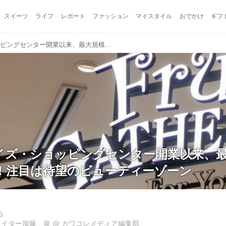
スイーツ
ライフ
レポート
ファッション
マイスタイル
おでかけ
ギフ
二子玉川ライズ・ショッピングセンター開業以来、最大規模のリニューアル！注目は待望のビューティーゾーン
イズ・ショッピングセンター開業以来、
！注目は待望のビューティーゾーン
5
ライター加藤 泉
@
カワコレメディア編集部