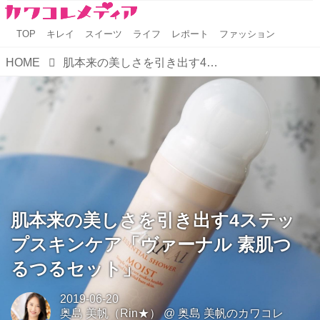
TOP
キレイ
スイーツ
ライフ
レポート
ファッション
HOME
肌本来の美しさを引き出す4ステップスキンケア「ヴァーナル 素肌つるつるセット」
肌本来の美しさを引き出す4ステッ
プスキンケア「ヴァーナル 素肌つ
るつるセット」
2019-06-20
奥島 美帆（Rin★）
@
奥島 美帆のカワコレ