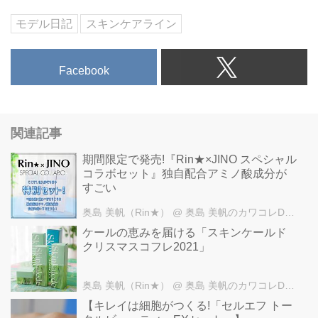
モデル日記
スキンケアライン
Facebook
関連記事
期間限定で発売!『Rin★×JINO スペシャル
コラボセット』独自配合アミノ酸成分が
すごい
奥島 美帆（Rin★）
@ 奥島 美帆のカワコレDINO
ケールの恵みを届ける「スキンケールド
クリスマスコフレ2021」
奥島 美帆（Rin★）
@ 奥島 美帆のカワコレDINO
【キレイは細胞がつくる!「セルエフ トー