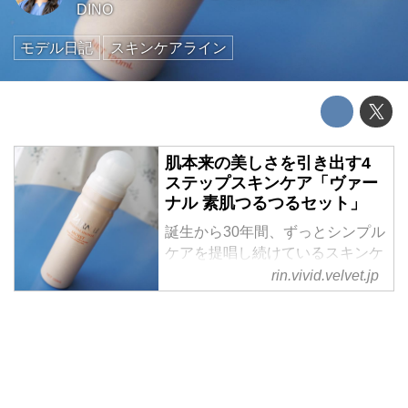
DINO
モデル日記
スキンケアライン
肌本来の美しさを引き出す4
ステップスキンケア「ヴァー
ナル 素肌つるつるセット」
誕生から30年間、ずっとシンプル
ケアを提唱し続けているスキンケ
アブランド「VERNAL(ヴァーナ
rin.vivid.velvet.jp
ル)」。
12秒間に1個売れている4900万個
突破のロングセラーせっけんが入
った「ヴァーナル 素肌つるつる
セット 」を試してみた。
税込8...