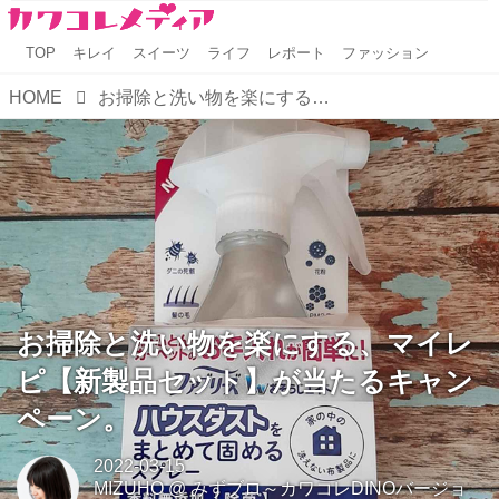
TOP
キレイ
スイーツ
ライフ
レポート
ファッション
HOME
お掃除と洗い物を楽にする、マイレピ【新製品セット】が当たるキャンペーン。
お掃除と洗い物を楽にする、マイレ
ピ【新製品セット】が当たるキャン
ペーン。
2022-03-15
MIZUHO
@
みずブロ～カワコレDINOバージョ