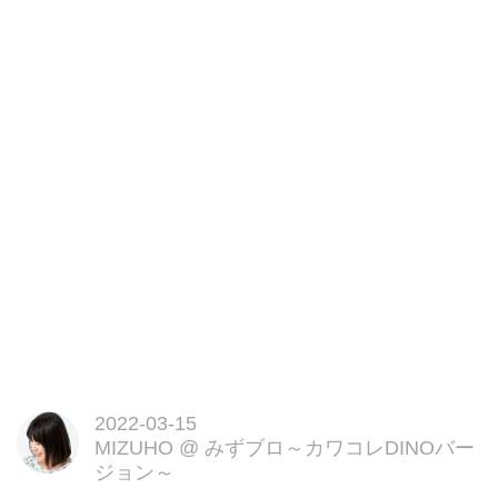
毎日少しづつお部屋のお掃除や
毛布、カーテンなどの厚物を少し
づつお洗濯しています。
日差しがまぶしく感じるこの季節
だからこそ
ちょっと気になってくるのが、お
部屋のハウスダスト。
菌に敏感なこのご時世
我が家で愛用しているアイテムが
こちら。
ファブリーズ おそうじエイド ハ
ウスダストをまとめて固めるスプ
レー 香料無添加
なかなかお洗濯できない厚手のカ
ーペットや
ほこりが付着しやすいカーテンな
2022-03-15
どに
MIZUHO
@
みずブロ～カワコレDINOバー
このスプレーを「シュッ!」とす
ジョン～
るだけでハウスダストをまとめて