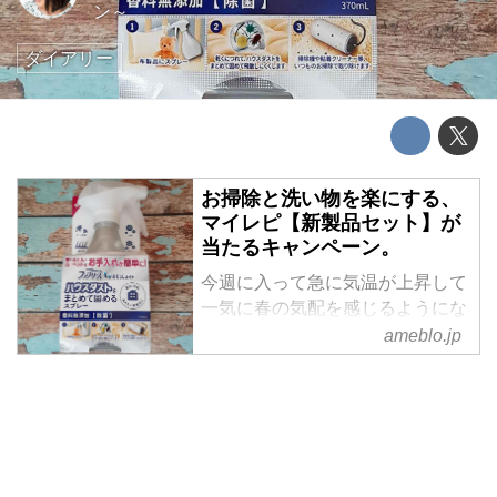
ン～
ダイアリー
お掃除と洗い物を楽にする、
マイレピ【新製品セット】が
当たるキャンペーン。
今週に入って急に気温が上昇して
一気に春の気配を感じるようにな
ってきましたね。
ameblo.jp
春と言えば生活環境が変わって
毎日がいつもよりも新鮮で楽しい
気持ちになっている人も多いので
は。
ワタシはと言いますと・・・
動物が冬眠から目覚めたように