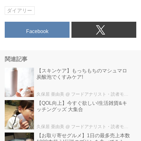
固めちゃうの。
ファブリーズ おそうじエイド ハ
ダイアリー
ウスダストをまとめて固めるスプ
レー 香料無添加
ファブリーズ おそうじエイド ハ
Facebook
ウスダストをまとめて固めるスプ
レー 洗いたてのリネンの香り
あとね・・・
関連記事
今まで使っていた食器用洗剤を逆
さボトルに変えてみました。
【スキンケア】もっちもちのマシュマロ
ジョイ W消臭フレッシュシトラス
炭酸泡でくすみケア!
逆さボトル
逆さのボトルって使い心地どうな
久保居 亜由美
@ フードアナリスト・読者モデル久保居 亜由美オフィシャルサイト
のかなぁって思ってたんだけど
コツをつかんで使い慣れたら液モ
【QOL向上】今すぐ欲しい!生活雑貨&キ
レしないし便利かも。
ッチングッズ 大集合
ジョイ W消臭フレッシュシトラス
逆さボトル
久保居 亜由美
@ フードアナリスト・読者モデル久保居 亜由美オフィシャルサイト
ジョイ W消臭 フレッシュクリー
【お取り寄せグルメ】1日の最多売上本数
ン 逆さボトル