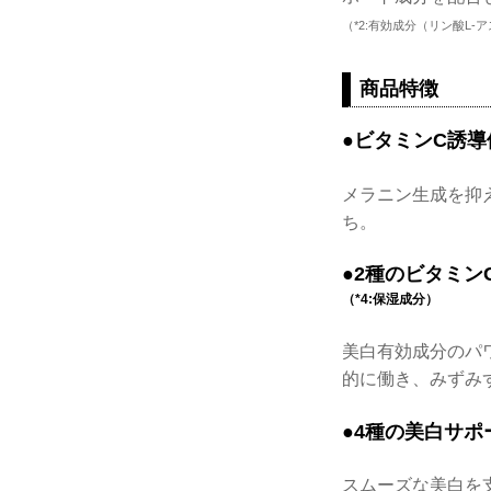
（*2:有効成分（リン酸L-
商品特徴
●ビタミンC誘導
メラニン生成を抑
ち。
●2種のビタミン
（*4:保湿成分）
美白有効成分のパ
的に働き、みずみ
●4種の美白サポ
スムーズな美白を