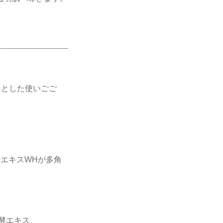
りとした使いごご
エキスWHが多角
酵エキス、