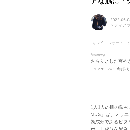
アな肌に「シ
2022-06-0
メディアラ
キレイ
レポート
さらりとした爽や
（*1:メラニンの生成を抑
1人1人の肌の悩み
MDS」は、メラ
効成分であるビタミ
ポート成分を配合