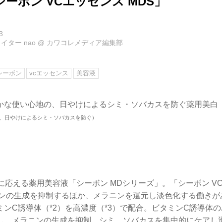
ーボン VCエッセンス MDS」
3
イター nao
@
カワコレメディア編集部
シーボン
vcエッセンス
美容液
かな使い心地の、日やけによるシミ・ソバカスを防ぐ薬用美白（
え、日やけによるシミ・ソバカスを防ぐ）
に応える薬用美容液「シーボン MDシリーズ」。「シーボン VC
ニンの生成を抑制するほか、メラニンを還元し淡色化する働きが
ンC誘導体（*2）を高濃度（*3）で配合。ビタミンC誘導体
し、メラニンの生成を抑制。シミ、ソバカスを集中的にケアし