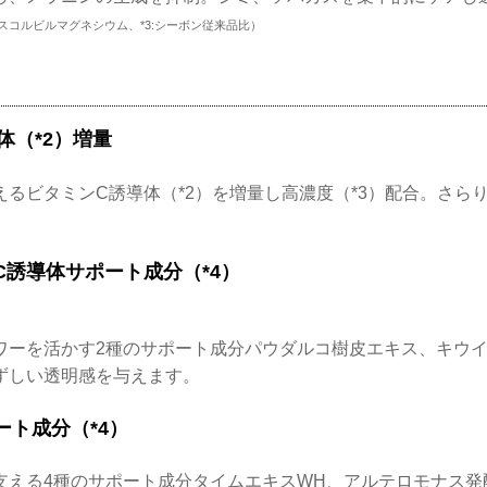
アスコルビルマグネシウム、*3:シーボン従来品比）
体（*2）増量
えるビタミンC誘導体（*2）を増量し高濃度（*3）配合。さら
C誘導体サポート成分（*4）
ワーを活かす2種のサポート成分パウダルコ樹皮エキス、キウイ
ずしい透明感を与えます。
ート成分（*4）
支える4種のサポート成分タイムエキスWH、アルテロモナス発