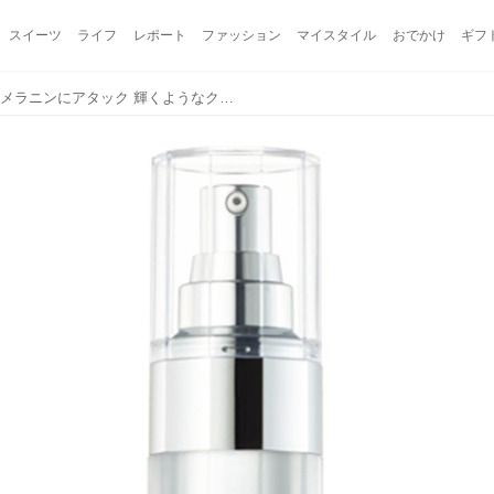
スイーツ
ライフ
レポート
ファッション
マイスタイル
おでかけ
ギフ
【試用レポ】透明感を阻むメラニンにアタック 輝くようなクリアな肌に「シーボン VCエッセンス MDS」