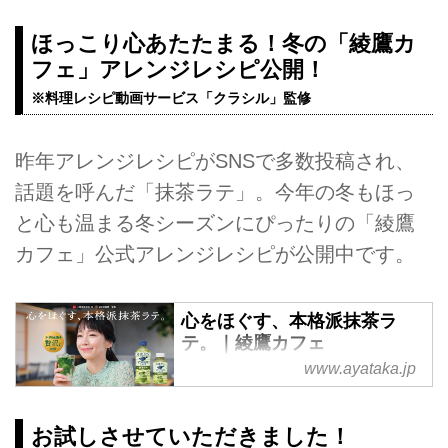
ほっこり心あたたまる！冬の「綾鷹カ
フェ」アレンジレシピ公開！
※料理レシピ動画サービス「クラシル」監修
昨年アレンジレシピがSNSで多数投稿され、
話題を呼んだ「抹茶ラテ」。今年の冬もほっ
と心も温まる冬シーズンにぴったりの「綾鷹
カフェ」公式アレンジレシピが公開中です。
心をほぐす、本格派抹茶ラ
テ。｜綾鷹カフェ
www.ayataka.jp
綾鷹カフェの公式サイトです。製
品情報や、キャンペーン情報など
をご紹介します。
お試しさせていただきました！