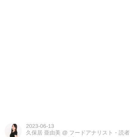
人気のお店です。
トロトロオムライスと迷ったので
すが、やっぱり昔ながらのオムラ
イスとハンバーグを注文!
・ハムオムライス
・ハンバーグステーキ
スタンダードなオムライスって、
久しぶりに食べたのですが、やっ
ぱりおいしい。
ハンバーグも肉汁たっぷりで、ジ
ューシー。
そして、オリジナルのデミグラス
ソースがまた絶品で。
牛スジや複数の野菜などを煮込み
裏ごしするという工程を繰り返し
なんと20日間もかけて作り出す独
自のソース。
2023-06-13
ごはんに絡めて、ソースまで完食
久保居 亜由美
@
フードアナリスト・読者
しました。