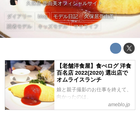
久保居 亜由美オフィシャルサイト
ダイアリー
blog
モデル日記
久保居亜由美
読者モデル
キッズモデル
ママライフ
【老舗洋食屋】食べログ 洋食
百名店 2022(2020) 選出店で
オムライスランチ
娘と親子撮影のお仕事を終えて、
向かったのは、
昭和25年の創業の老舗洋食屋さん
ameblo.jp
「津々井」。
最近でもイットやソレダメ、Nス
タなど多数のテレビ番組に出演し
ていたり
雑誌でもたくさん取り上げられる