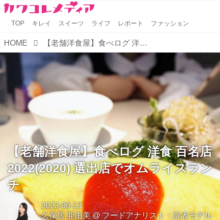
TOP
キレイ
スイーツ
ライフ
レポート
ファッション
HOME
【老舗洋食屋】食べログ 洋食 百名店 2022(2020) 選出店でオムライスランチ
【老舗洋食屋】食べログ 洋食 百名店
2022(2020) 選出店でオムライスラン
チ
2023-06-13
久保居 亜由美
@
フードアナリスト・読者モデル