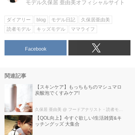
モデル久保居 亜由美オフィシャルサイト
■津々井
東京都中央区新川1-7-11
東京メトロ日比谷線・東西線 茅
ダイアリー
blog
モデル日記
久保居亜由美
場町駅3番出口から徒歩7分
読者モデル
キッズモデル
ママライフ
03-3551-4759
○+●+○+●+○+●+○+●+○+●+○+●+○
+●
Facebook
@himekagami
おうちごはん が楽しくなるお取
り寄せグルメ や
簡単&時短ごはん、育児情報など
関連記事
発信中!
投稿が気に入ったら保存&フォロ
【スキンケア】もっちもちのマシュマロ
炭酸泡でくすみケア!
ーしていただけるとうれしいで
す。
いつもありがとうございます(^^)
久保居 亜由美
@ フードアナリスト・読者モデル久保居 亜由美オフィシャルサイト
○+●+○+●+○+●+○+●+○+●+○+●+○
【QOL向上】今すぐ欲しい!生活雑貨&キ
+●
ッチングッズ 大集合
#オムライス #洋食 #卵料理 #津々