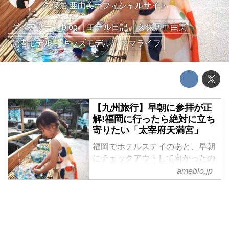
久保居 亜由美オフィシャルサイト
ダイアリー
blog
モデル日記
久保居亜由美
読者モデル
キッズモデル
ママライフ
【九州旅行】早朝に参拝が正
解!福岡に行ったら絶対に立ち
寄りたい「太宰府天満宮」
福岡でホテルステイのあと、早朝
にチェックアウトして向かったの
は「太宰府天満宮」。
ameblo.jp
学問・文化芸術・厄除けの神様で
ある菅原道真公が永遠にお鎮まり
になられる全国天満宮の総本宮で
す。
「太宰府天満宮」に到着したの