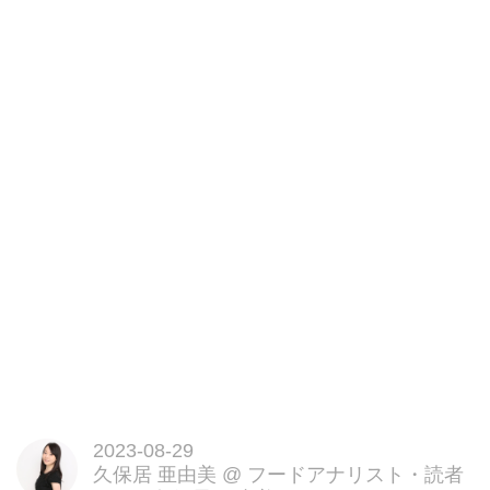
は、6時半ごろだったのですが、
人もほとんどいないため、ゆっく
りと参拝できました。
朝なので多少は涼しくて、日差し
もきれいで。
124年ぶりに重要文化財「御本
殿」の大改修が行われていて、仮
殿だったのですが、建築家・藤本
壮介氏の設計で、とてもインパク
トのあるデザインに。
境内には、風鈴飾りなどもあっ
て、涼しげでした。
御神牛や九州最古のお稲荷さんを
見て、お札・お守り、御朱印を授
与いただいたり、おみくじや絵馬
も。
おみくじはいろいろあるのです
2023-08-29
が、おしゃれな水みくじがおすす
久保居 亜由美
@
フードアナリスト・読者
めですよ。