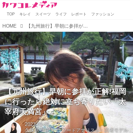
TOP
キレイ
スイーツ
ライフ
レポート
ファッション
HOME
【九州旅行】早朝に参拝が正解!福岡に行ったら絶対に立ち寄りたい「太宰府天満宮」
【九州旅行】早朝に参拝が正解!福岡
に行ったら絶対に立ち寄りたい「太
宰府天満宮」
2023-08-29
久保居 亜由美
@
フードアナリスト・読者モデル