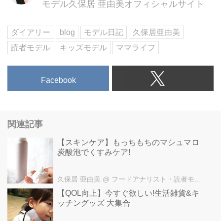
モデル久保居 亜由美オフィシャルサイト
小さい子にはだざいふ遊園地もぜ
ひチェックしてほしい!
帰りは参道をプラプラお散歩し
ダイアリー
blog
モデル日記
久保居亜由美
て、焼きたての梅ヶ枝餅を食べた
読者モデル
キッズモデル
ママライフ
り、スターバックス コーヒー 太
宰府天満宮表参道店でひとやすみ
を。
Facebook
400mにおよぶ参道には、約90軒
のお店が並びます。
そして、鬼滅の刃好きな娘たちの
ために、竈門神社に向かうのでし
関連記事
た。
竈門神社の様子はまた改めてご紹
【スキンケア】もっちもちのマシュマロ
炭酸泡でくすみケア!
介します♡
■太宰府天満宮
〒818-0195
久保居 亜由美
@ フードアナリスト・読者モデル久保居 亜由美オフィシャルサイト
福岡県太宰府市宰府4丁目7-1
【QOL向上】今すぐ欲しい!生活雑貨&キ
○+●+○+●+○+●+○+●+○+●+○+●+○
ッチングッズ 大集合
+●