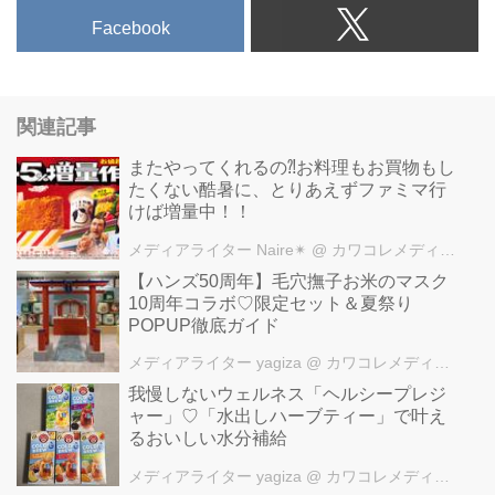
Facebook
関連記事
またやってくれるの⁈お料理もお買物もし
たくない酷暑に、とりあえずファミマ行
けば増量中！！
メディアライター Naire✴︎
@ カワコレメディア編集部
【ハンズ50周年】毛穴撫子お米のマスク
10周年コラボ♡限定セット＆夏祭り
POPUP徹底ガイド
メディアライター yagiza
@ カワコレメディア編集部
我慢しないウェルネス「ヘルシープレジ
ャー」♡「水出しハーブティー」で叶え
るおいしい水分補給
メディアライター yagiza
@ カワコレメディア編集部