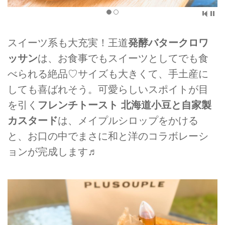
スイーツ系も大充実！王道
発酵バタークロワ
ッサン
は、お食事でもスイーツとしてでも食
べられる絶品♡サイズも大きくて、手土産に
しても喜ばれそう。可愛らしいスポイトが目
を引く
フレンチトースト 北海道小豆と自家製
カスタード
は、メイプルシロップをかける
と、お口の中でまさに和と洋のコラボレーシ
ョンが完成します♬